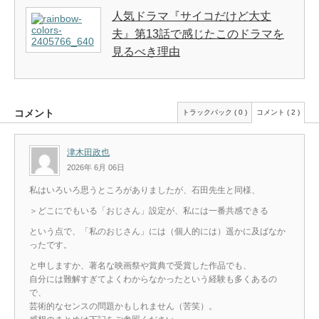
人気ドラマ『サイコだけど大丈
夫』第13話で感じたこのドラマを
見るべき理由
コメント
トラックバック ( 0 )
コメント ( 2 )
津木田政也
2026年 6月 06日
私はいろいろ思うところがありましたが、石田先生と同様、
＞どこにでもいる「おじさん」設定が、私には一番共感できる
という点で、「私のおじさん」には（個人的には）遥かに及ばなか
ったです。
と申しますか、著名な映画祭や賞典で受賞した作品でも、
自分には難解すぎてよくわからなかったという経験も多くあるの
で、
芸術的なセンスの問題かもしれません（苦笑）。