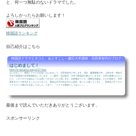
と、何一つ無駄のないドラマでした。
よろしかったらお願いします！
韓国語ランキング
自己紹介はこちら
韓国語ドラマとネコと、あとすこし～慶応大学講師・石田美智代のブログ～
はじめまして！
http://k-dorama.tokyo/27.htm
はじめまして。韓国ドラマとの出会いはじめまして。石田美智代と申します。現在、慶應義塾大学、上智大学、神奈川
大学で韓国語の非常勤講師をしています。ここ数年、ほぼ毎日、大学で韓国語を教えていますが、大学の授業だけだっ
たら、このブログを始めようとは思いつかなかったと思います。以前務めていた「国際交流協会」からの依頼で、市民
講座をひとつ担当することになりました。最初は文字の読み方から始め、徐々に上達してくると…、受講生の方々から
リクエストの嵐がわき起こりました。つまり、「ドラマを教材にしてほしい！」 ...
最後まで読んでいただきありがとうございます。
スポンサーリンク