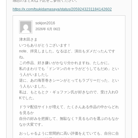
感想のまとめは下記をご参照ください。
https://x.com/tsukidamasaya/status/2059243231184142602
sokjon2016
2026年 6月 06日
津木田さま
いつもありがとうございます！
note、拝見しました。なるほど、演出もダメだったんです
ね。
この作品、好き嫌いがかなり分かれますね、たしかに。
私のまわりでも「ドンマンのキャラがどうしてもだめ」とい
う人がいましたし
逆に、あの海苔巻きシーンがとってもラブリーだった、とい
う人もいました。
私は、もともとク・ギョファン氏が好きなので、受け入れO
Kでした。
ドラマ配信サイトが増えて、たくさんある作品の中からどれ
を見るか
自分の好みを把握して、無駄なく？見るものを選ぶのもなか
なか大変です。
おっしゃるように世間的に高い評価をえていても、自分に合