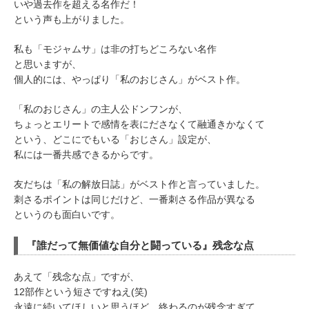
いや過去作を超える名作だ！
という声も上がりました。
私も「モジャムサ」は非の打ちどころない名作
と思いますが、
個人的には、やっぱり「私のおじさん」がベスト作。
「私のおじさん」の主人公ドンフンが、
ちょっとエリートで感情を表にださなくて融通きかなくて
という、どこにでもいる「おじさん」設定が、
私には一番共感できるからです。
友だちは「私の解放日誌」がベスト作と言っていました。
刺さるポイントは同じだけど、一番刺さる作品が異なる
というのも面白いです。
『誰だって無価値な自分と闘っている』残念な点
あえて「残念な点」ですが、
12部作という短さですねえ(笑)
永遠に続いてほしいと思うほど、終わるのが残念すぎて。