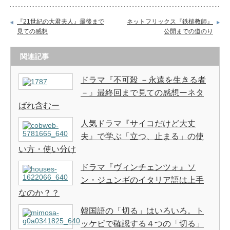
『21世紀の大君夫人』最後まで
ネットフリックス『鉄槌教師』
見ての感想
公開までの道のり
関連記事
ドラマ『不可殺 －永遠を生きる者
－』最終回まで見ての感想ーネタ
ばれ含むー
人気ドラマ『サイコだけど大丈
夫』で学ぶ「立つ、止まる」の使
い方・使い分け
ドラマ『ヴィンチェンツォ』ソ
ン・ジュンギのイタリア語は上手
なのか？？
韓国語の「切る」はいろいろ。ト
ッケビで確認する４つの「切る」