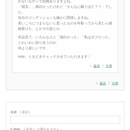
わないものって結構ありますよね。
「国宝」、面白かったけれど「そんなに騒ぐほど？？」でし
た。
自分のコンディションも確かに関係しますね。
若いころにつまらないと思ったものを年取ってから見たら感
銘受けた、とかその逆とか。
作品見て、いろんな人と「面白かった」「私はダメだった」
とわいわい語り合うのが
何より楽しいです。
note、ときどきチェックさせていただきます！
返信
引用
返信
引用
名前
( 必須 )
E-MAIL
( 必須 ) - 公開されません -