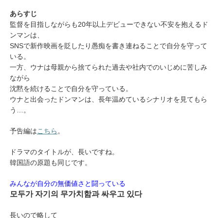
あらすじ
監督を目指しながらも20年以上デビューできない不安を抱えるド
ンマンは、
SNSで新作映画を貶したり愚痴を書き連ねることで自分を守って
いる。
一方、ウナは母親から捨てられた過去や社内でのいじめに苦しみ
ながら
沈黙を続けることで自分を守っている。
ウナと出会ったドンマンは、長年温めているシナリオを見てもら
う…。
予告編は
こちら
。
ドラマのタイトルが、長いですね。
韓国語の原題も同じです。
みんなが自分の無価値さと闘っている
모두가 자기의 무가치함과 싸우고 있다
長いので略して