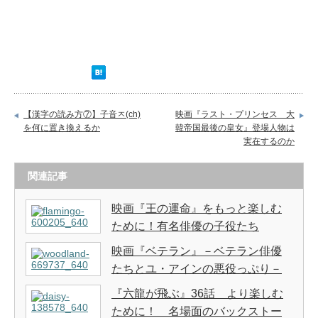
【漢字の読み方⑦】子音ㅈ(ch)
映画『ラスト・プリンセス 大
を何に置き換えるか
韓帝国最後の皇女』登場人物は
実在するのか
関連記事
映画『王の運命』をもっと楽しむ
ために！有名俳優の子役たち
映画『ベテラン』－ベテラン俳優
たちとユ・アインの悪役っぷり－
『六龍が飛ぶ』36話 より楽しむ
ために！ 名場面のバックストー