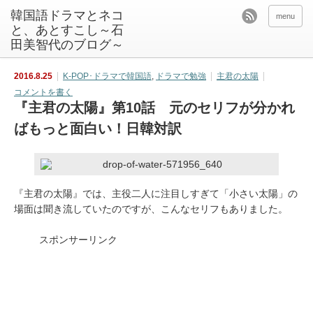
韓国語ドラマとネコ
menu
と、あとすこし～石
田美智代のブログ～
2016.8.25
K-POP･ドラマで韓国語
,
ドラマで勉強
主君の太陽
コメントを書く
『主君の太陽』第10話 元のセリフが分かれ
ばもっと面白い！日韓対訳
『主君の太陽』では、主役二人に注目しすぎて「小さい太陽」の
場面は聞き流していたのですが、こんなセリフもありました。
スポンサーリンク