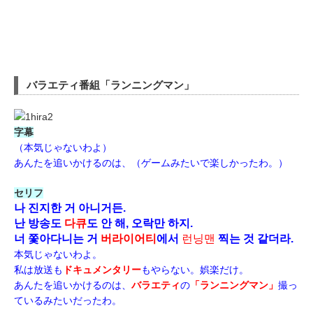
バラエティ番組「ランニングマン」
字幕
（本気じゃないわよ）
あんたを追いかけるのは、（ゲームみたいで楽しかったわ。）
セリフ
나 진지한 거 아니거든.
난 방송도
다큐
도 안 해, 오락만 하지.
너 쫓아다니는 거
버라이어티
에서
런닝맨
찍는 것 같더라.
本気じゃないわよ。
私は放送も
ドキュメンタリー
もやらない。娯楽だけ。
あんたを追いかけるのは、
バラエティ
の
「ランニングマン」
撮っ
ているみたいだったわ。