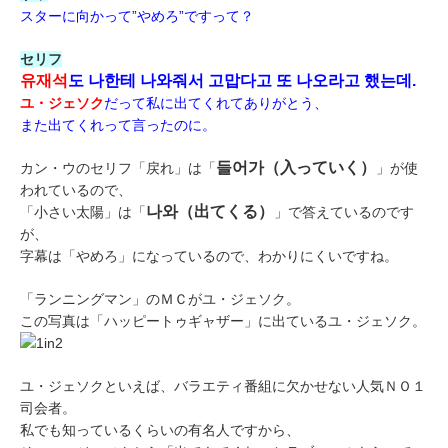
スターに向かって”やめろ”ですって？
セリフ
유재석
도 나한테 나와줘서 고맙다고 또 나오라고 했는데.
ユ・ジェソク
だって私に出てくれてありがとう、
また出てくれって言ったのに。
들어가（入っていく）
カン・ウのセリフ「戻れ」は「
」が使
われているので、
나와（出てくる）
「小さい太陽」は「
」で答えているのです
が、
字幕は「やめろ」になっているので、わかりにくいですね。
「ランニングマン」のＭＣがユ・ジェソク。
この写真は「ハッピートゥギャザー」に出ているユ・ジェソク。
ユ・ジェソクといえば、バラエティ番組に欠かせない人気ＮＯ１
司会者。
私でも知っているくらいの有名人ですから、