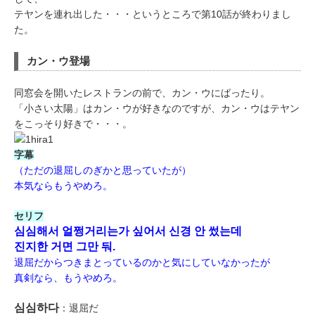
テヤンを連れ出した・・・というところで第10話が終わりまし
た。
カン・ウ登場
同窓会を開いたレストランの前で、カン・ウにばったり。
「小さい太陽」はカン・ウが好きなのですが、カン・ウはテヤン
をこっそり好きで・・・。
字幕
（ただの退屈しのぎかと思っていたが）
本気ならもうやめろ。
セリフ
심심해서 얼쩡거리는가 싶어서 신경 안 썼는데
진지한 거면 그만 둬.
退屈だからつきまとっているのかと気にしていなかったが
真剣なら、もうやめろ。
심심하다
：退屈だ