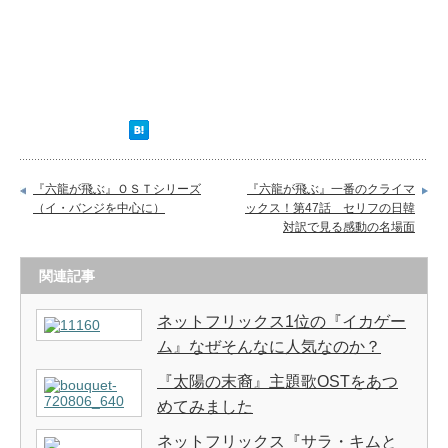
『六龍が飛ぶ』ＯＳＴシリーズ
『六龍が飛ぶ』一番のクライマ
（イ・バンジを中心に）
ックス！第47話 セリフの日韓
対訳で見る感動の名場面
関連記事
ネットフリックス1位の『イカゲー
ム』なぜそんなに人気なのか？
『太陽の末裔』主題歌OSTをあつ
めてみました
ネットフリックス『サラ・キムと