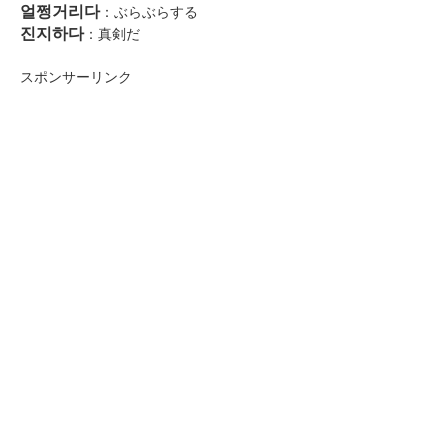
얼쩡거리다
：ぶらぶらする
진지하다
：真剣だ
スポンサーリンク