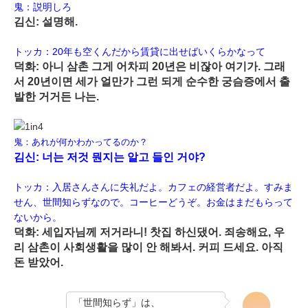
鬼：説明しろ
김신: 설명해.
トッカ：20年も空くんだから賃貸に出せばいくらかなって
덕화: 아니 삼촌 그게 어차피 20년은 비잖아 여기가. 그래
서 20년이면 세가 얼만가 그런 되게 순수한 궁슴증에서 출
발한 거거든 나는.
鬼：あれが何かわかってるのか？
김신: 너는 저것 뭔지는 알고 들인 거야?
トッカ：入居さんさんに失礼だよ。カフェの経営者だよ。すみま
せん、世間知らずなので。コーヒーどうぞ。お金はまだもらって
ないから。
덕화: 세입자님께 저거라니! 찻집 하신댔어. 죄송해요, 우
리 삼촌이 사회생활을 많이 안 해봐서. 커피 드세요. 아직
돈 받았어.
「世間知らず」は、