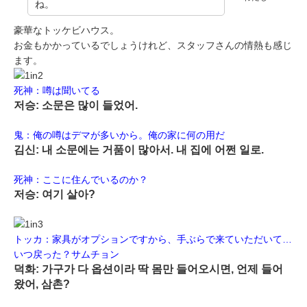
ね。
豪華なトッケビハウス。
お金もかかっているでしょうけれど、スタッフさんの情熱も感じ
ます。
死神：噂は聞いてる
저승: 소문은 많이 들었어.
鬼：俺の噂はデマが多いから。俺の家に何の用だ
김신: 내 소문에는 거품이 많아서. 내 집에 어쩐 일로.
死神：ここに住んでいるのか？
저승: 여기 살아?
トッカ：家具がオプションですから、手ぶらで来ていただいて…
いつ戻った？サムチョン
덕화: 가구가 다 옵션이라 딱 몸만 들어오시면, 언제 들어
왔어, 삼촌?