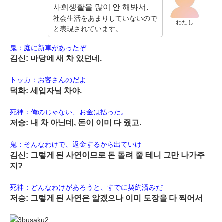
사회생활을 많이 안 해봐서.
社会生活をあまりしていないので
わたし
と表現されています。
鬼：庭に新車があったぞ
김신: 마당에 새 차 있던데.
トッカ：お客さんのだよ
덕화: 세입자님 차야.
死神：俺のじゃない、お金は払った。
저승: 내 차 아닌데, 돈이 이미 다 줬고.
鬼：そんなわけで、返金するから出ていけ
김신: 그렇게 된 사연이므로 돈 돌려 줄 테니 그만 나가주
지?
死神：どんなわけがあろうと、すでに契約済みだ
저승: 그렇게 된 사연은 알겠으나 이미 도장을 다 찍어서