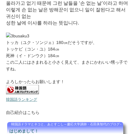
올라가고 없기 때문에 그런 날들을 ‘손 없는 날’이라고 하며
이렇게 손 없는 날은 방해꾼이 없으니 일이 잘된다고 해서
귀신이 없는
성한 날에 이사를 하라는 뜻입니다.
トッカ（ユク・ソンジェ）180㎝だそうですが、
トッケビ（コン・ユ）184㎝
死神（イ・ドンウク）184㎝
この二人にはさまれると小さく見えて、まさにかわいい甥っ子で
すね。
よろしかったらお願いします！
韓国語ランキング
自己紹介はこちら
韓国語ドラマとネコと、あとすこし～慶応大学講師・石田美智代のブログ～
はじめまして！