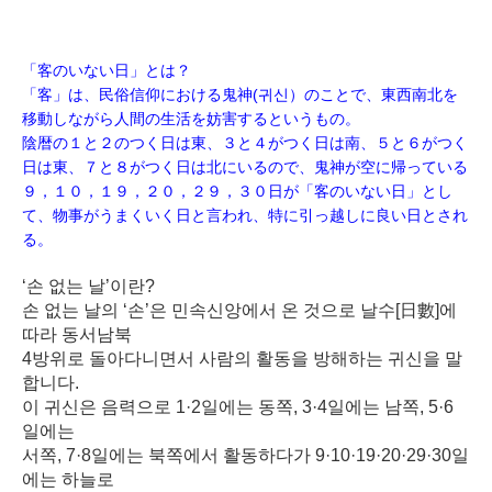
「客のいない日」とは？
「客」は、民俗信仰における鬼神(귀신）のことで、東西南北を
移動しながら人間の生活を妨害するというもの。
陰暦の１と２のつく日は東、３と４がつく日は南、５と６がつく
日は東、７と８がつく日は北にいるので、鬼神が空に帰っている
９，１０，１９，２０，２９，３０日が「客のいない日」とし
て、物事がうまくいく日と言われ、特に引っ越しに良い日とされ
る。
‘손 없는 날’이란?
손 없는 날의 ‘손’은 민속신앙에서 온 것으로 날수[日數]에
따라 동서남북
4방위로 돌아다니면서 사람의 활동을 방해하는 귀신을 말
합니다.
이 귀신은 음력으로 1·2일에는 동쪽, 3·4일에는 남쪽, 5·6
일에는
서쪽, 7·8일에는 북쪽에서 활동하다가 9·10·19·20·29·30일
에는 하늘로