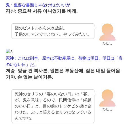
鬼：重要な書類じゃなければいいが
김신: 중요한 서류 아니었기를 바래.
指のピストルから火炎放射。
子供のロマンですよね～。やってみたい。
わたし
死神：これは副本、原本は不動産屋に、荷物は明日、明日は「客
のいない日」だ。
저승: 방금 건 복사본, 원본은 부동산에, 짐은 내일 들어올
거야, 손 없는 날이거든.
死神のセリフの「客のいない日」の「客」
が、鬼を意味するので、民間信仰の「縁起
のいい日」と、目の前のトッケビを掛け合
わたし
わせた、ぷっと笑えるセリフになっている
んですね。