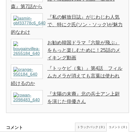
森』第7話から
『私の解放日誌』がじわじわ人気
で、特にク氏(ソン・ソック)が魅力
的なわけ
お勧め韓国ドラマ『六龍が飛ぶ』
をもっと楽しむために！25話のメ
イキング動画
『トッケビ（鬼）』第4話 フィル
ムカメラが消えても言葉は使われ
続けるのか
『太陽の末裔』北の兵士アン上尉
を演じた俳優さん
コメント
トラックバック ( 0 )
コメント ( 0 )