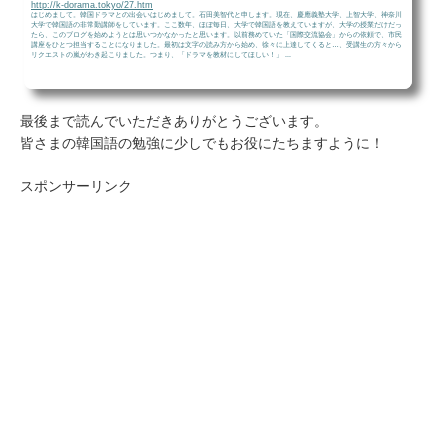
http://k-dorama.tokyo/27.htm
はじめまして。韓国ドラマとの出会いはじめまして。石田美智代と申します。現在、慶應義塾大学、上智大学、神奈川
大学で韓国語の非常勤講師をしています。ここ数年、ほぼ毎日、大学で韓国語を教えていますが、大学の授業だけだっ
たら、このブログを始めようとは思いつかなかったと思います。以前務めていた「国際交流協会」からの依頼で、市民
講座をひとつ担当することになりました。最初は文字の読み方から始め、徐々に上達してくると…、受講生の方々から
リクエストの嵐がわき起こりました。つまり、「ドラマを教材にしてほしい！」 ...
最後まで読んでいただきありがとうございます。
皆さまの韓国語の勉強に少しでもお役にたちますように！
スポンサーリンク