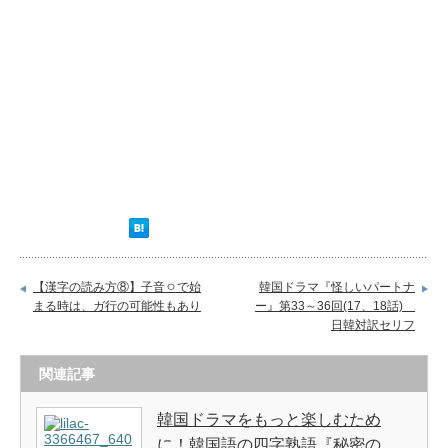
【漢字の読み方⑧】子音ㅇで始
韓国ドラマ『怪しいパートナ
まる時は、ガ行の可能性もあり
ー』第33～36回(17、18話)
日韓対訳セリフ
関連記事
韓国ドラマをもっと楽しむため
に！韓国語の四字熟語『秘密の