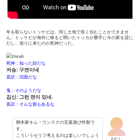
年を取らないトッケビは、同じ土地で長く住むことができませ
ん。トッケビが海外に移ると聞いたトッカが勝手に今の家を貸に
だし、借りに来たのが死神だった。
死神：知った顔だな
저승: 구면이네
直訳：旧面だな
鬼：そのようだな
김신: 그런 면이 있네.
直訳：そんな面もあるな
脚本家キム・ウンスクの言葉遊び炸裂で
す。
こういうセリフ考えるのは楽しいでしょう
わたし