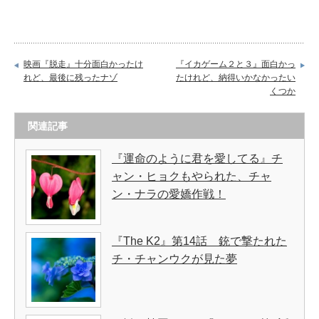
映画『脱走』十分面白かったけ
『イカゲーム２と３』面白かっ
れど、最後に残ったナゾ
たけれど、納得いかなかったい
くつか
関連記事
『運命のように君を愛してる』チ
ャン・ヒョクもやられた、チャ
ン・ナラの愛嬌作戦！
『The K2』第14話 銃で撃たれた
チ・チャンウクが見た夢