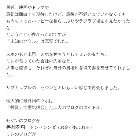
最近、映画やドラマで
最初は面白くて期待したけど、最後が不満とまでいかなくても
もうちょっとハッピーな暮らしぶりやラブラブ場面を見たかった
な
ということが多かったのですが、
『未知のソウル』は完璧でした。
スホのもと上司、スホを奪おうとしてミレの友だち、
ミレが慕っていた会社の先輩など、
大事な脇役も、それぞれ自分の居場所を得て姿を見せてくれまし
た。
サブカップルの、セジンとミレもいい感じで再会しました。
個人的に最終回のツボは、
「投資」で意気投合した二人のブログのタイトル。
セジンのブログが
돈세진다
トンセジンダ（お金があふれる）
ミレのブログが