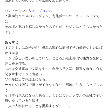
出演しているので、日本公開が楽しみです。
ハン・セジン：
リュ・ギョンス
＊梨泰院クラスのスングォン、九尾狐伝２のチョン・ムヨンで
は、
それほど魅力を感じなかったのですが、セジンはとてもよかった
です！
あらすじ
ミジとミレは双子だが、母親の関心は病弱で学力優秀なミレにば
かり向き、
ミジは寂しい思いをしていた。ところが陸上部門で能力を発揮し
注目をあびる。
スホは交通事故で父親を失い、自身も足と耳に障害を負う。心を
閉ざす中でミジに出会い
ソウルに出て弁護士になる。
一方ミジは怪我で陸上ができなくなり、部屋に引きこもってしま
う。
それぞれ大人になったある日、ミジはミレがソウルの会社で辛い
思いをしていると知り、
二人で入れ替わることを提案するが・・・。