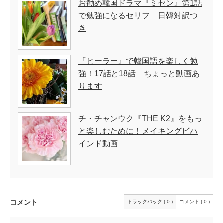
お勧め韓国ドラマ『ミセン』第1話
で勉強になるセリフ 日韓対訳つ
き
『ヒーラー』で韓国語を楽しく勉
強！17話と18話 ちょっと動画あ
ります
チ・チャンウク『THE K2』をもっ
と楽しむために！メイキングビハ
インド動画
コメント
トラックバック ( 0 )
コメント ( 0 )