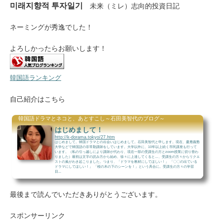
미래지향적 투자일기
未来（ミレ）志向的投資日記
ネーミングが秀逸でした！
よろしかったらお願いします！
韓国語ランキング
自己紹介はこちら
韓国語ドラマとネコと、あとすこし～石田美智代のブログ～
はじめまして！
http://k-dorama.tokyo/27.htm
はじめまして。韓国ドラマとの出会いはじめまして。石田美智代と申します。現在、慶應義塾
大学などで韓国語の非常勤講師をしています。大学以外に、10年以上続く市民講座も行って
います。（私の引っ越しにより講師が代わり、現在一部の受講生の方とzoom授業に切り替わ
りました）最初は文字の読み方から始め、徐々に上達してくると…、受講生の方々からリクエ
ストの嵐がわき起こりました。つまり、「ドラマを教材にしてほしい！」 「〇〇の出ている
ドラマにしてほしい！」 「桜の木の下のシーンを！」という具合に。受講生の方々の学習
目...
最後まで読んでいただきありがとうございます。
スポンサーリンク