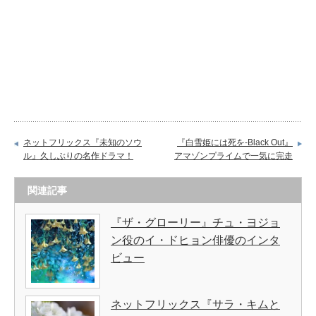
ネットフリックス『未知のソウ
『白雪姫には死を-Black Out』
ル』久しぶりの名作ドラマ！
アマゾンプライムで一気に完走
関連記事
『ザ・グローリー』チュ・ヨジョ
ン役のイ・ドヒョン俳優のインタ
ビュー
ネットフリックス『サラ・キムと