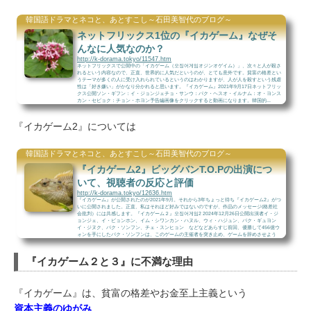
韓国語ドラマとネコと、あとすこし～石田美智代のブログ～
ネットフリックス1位の『イカゲーム』なぜそ
んなに人気なのか？
http://k-dorama.tokyo/11547.htm
ネットフリックスで公開中の「イカゲーム（오징어게임オジンオゲイム）」、次々と人が殺さ
れるという内容なので、正直、世界的に人気だというのが、とても意外です。貧富の格差とい
うテーマが多くの人に受け入れられているというのはわかりますが、人が人を殺すという残虐
性は「好き嫌い」がかなり分かれると思います。『イカゲーム』2021年9月17日ネットフリッ
クス公開ソン・ギフン：イ・ジョンジェチョ・サンウ：パク・ヘスオ・イルナム：オ・ヨンス
カン・セビョク：チョン・ホヨン予告編画像をクリックすると動画になります。韓国的...
『イカゲーム2』については
韓国語ドラマとネコと、あとすこし～石田美智代のブログ～
『イカゲーム2』ビッグバンT.O.Pの出演につ
いて、視聴者の反応と評価
http://k-dorama.tokyo/12636.htm
『イカゲーム』が公開されたのが2021年9月。それから3年ちょっと待ち『イカゲーム2』がつ
いに公開されました。正直、私はそれほど好みではないのですが、作品のメッセージ(格差社
会批判）には共感します。『イカゲーム２』오징어게임2 2024年12月26日公開出演者イ・ジ
ョンジェ、イ・ビョンホン、イム・シワンカン・ハヌル、ウィ・ハジュン、パク・ギュヨン
イ・ジヌク、パク・ソンフン、チェ・スンヒョン などなどあらすじ前回、優勝して456億ウ
ォンを手にしたパク・ソンフンは、このゲームの主催者を突き止め、ゲームを辞めさせよう
と...
『イカゲーム２と３』に不満な理由
『イカゲーム』は、貧富の格差やお金至上主義という
資本主義のゆがみ