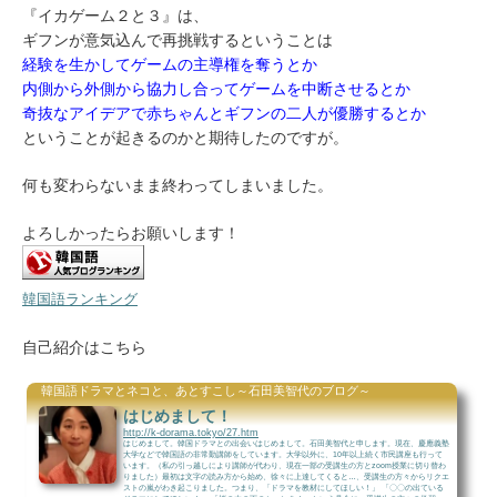
『イカゲーム２と３』は、
ギフンが意気込んで再挑戦するということは
経験を生かしてゲームの主導権を奪うとか
内側から外側から協力し合ってゲームを中断させるとか
奇抜なアイデアで赤ちゃんとギフンの二人が優勝するとか
ということが起きるのかと期待したのですが。
何も変わらないまま終わってしまいました。
よろしかったらお願いします！
韓国語ランキング
自己紹介はこちら
韓国語ドラマとネコと、あとすこし～石田美智代のブログ～
はじめまして！
http://k-dorama.tokyo/27.htm
はじめまして。韓国ドラマとの出会いはじめまして。石田美智代と申します。現在、慶應義塾
大学などで韓国語の非常勤講師をしています。大学以外に、10年以上続く市民講座も行って
います。（私の引っ越しにより講師が代わり、現在一部の受講生の方とzoom授業に切り替わ
りました）最初は文字の読み方から始め、徐々に上達してくると…、受講生の方々からリクエ
ストの嵐がわき起こりました。つまり、「ドラマを教材にしてほしい！」 「〇〇の出ている