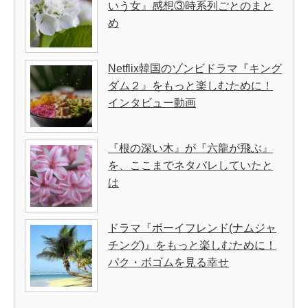
いう女』感想③時系列ごとのまと
め
Netflix韓国のゾンビドラマ『キング
ダム２』をもっと楽しむために！
インタビュー動画
『根の深い木』が『六龍が飛ぶ』
を、ここまでネタバレしていたと
は
ドラマ『ボーイフレンド(ナムジャ
チング)』をもっと楽しむために！
パク・ボゴムを見る幸せ