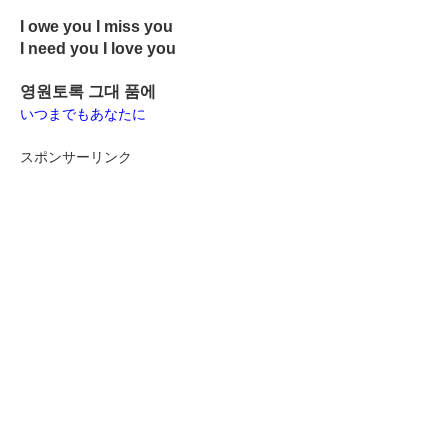
I owe you I miss you
I need you I love you
영원토록 그대 품에
いつまでもあなたに
スポンサーリンク