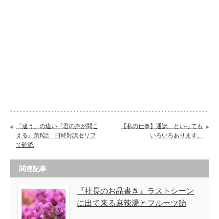
「違う」の違い『君の声が聞こ
【私の仕事】通訳、といっても
える』第6話 日韓対訳セリフ
いろいろあります。
で確認
関連記事
『社長のお品書き』ラストシーン
に出て来る麻辣湯とフルーツ飴