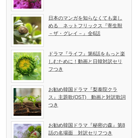
日本のマンガを知らなくても楽し
める ネットフリックス『寄生獣
－ザ・グレイ－』全6話
ドラマ『ライフ』第6話をもっと楽
しむために！動画と日韓対訳セリ
フつき
お勧め韓国ドラマ『梨泰院クラ
ス』主題歌(OST) 動画と対訳歌詞
つき
お勧め韓国ドラマ『秘密の森』第8
話の名場面 対訳セリフつき