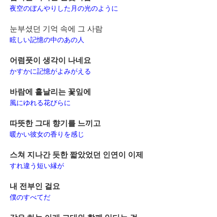
夜空のぼんやりした月の光のように
눈부셨던 기억 속에 그 사람
眩しい記憶の中のあの人
어렴풋이 생각이 나네요
かすかに記憶がよみがえる
바람에 흩날리는 꽃잎에
風にゆれる花びらに
따뜻한 그대 향기를 느끼고
暖かい彼女の香りを感じ
스쳐 지나간 듯한 짧았었던 인연이 이제
すれ違う短い縁が
내 전부인 걸요
僕のすべてだ