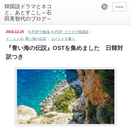
韓国語ドラマとネコ
menu
と、あとすこし～石
田美智代のブログ～
2016.12.25
K-POPで勉強
,
K-POP･ドラマで韓国語
イ・ミンホ
,
青い海の伝説
コメントを書く
『青い海の伝説』OSTを集めました 日韓対
訳つき