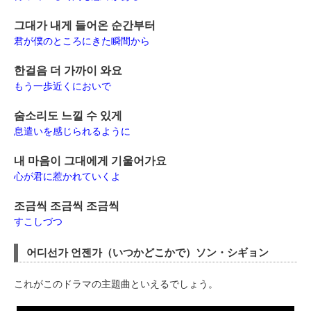
그대가 내게 들어온 순간부터
君が僕のところにきた瞬間から
한걸음 더 가까이 와요
もう一歩近くにおいで
숨소리도 느낄 수 있게
息遣いを感じられるように
내 마음이 그대에게 기울어가요
心が君に惹かれていくよ
조금씩 조금씩 조금씩
すこしづつ
어디선가 언젠가（いつかどこかで）ソン・シギョン
これがこのドラマの主題曲といえるでしょう。