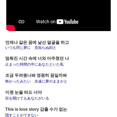
언제나 같은 꿈에 낯선 얼굴을 하고
いつも同じ夢に 見知らぬ顔と
멈춰진 시간 속에 너와 마주쳤던 나
止まった時間の中にあなたといた私
조금 두려웠나봐 영원히 꿈일까봐
怖かったみたい 永遠に夢のままかと
이젠 눈을 떠도 너야
目を開けてもあなたがいる
This is love story 감출 수가 없는
隠すことができない