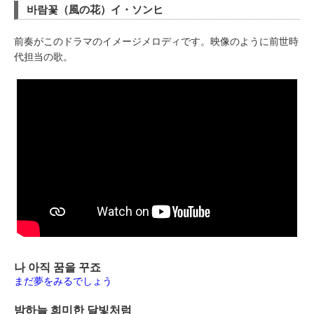
바람꽃（風の花）イ・ソンヒ
前奏がこのドラマのイメージメロディです。映像のように前世時
代担当の歌。
나 아직 꿈을 꾸죠
まだ夢をみるでしょう
밤하늘 희미한 달빛처럼