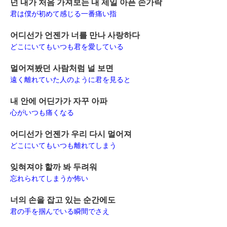
넌 내가 처음 가져보는 내 제일 아픈 손가락
君は僕が初めて感じる一番痛い指
어디선가 언젠가 너를 만나 사랑하다
どこにいてもいつも君を愛している
멀어져봤던 사람처럼 널 보면
遠く離れていた人のように君を見ると
내 안에 어딘가가 자꾸 아파
心がいつも痛くなる
어디선가 언젠가 우리 다시 멀어져
どこにいてもいつも離れてしまう
잊혀져야 할까 봐 두려워
忘れられてしまうか怖い
너의 손을 잡고 있는 순간에도
君の手を掴んでいる瞬間でさえ