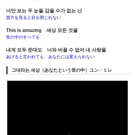
너만 보는 두 눈을 감을 수가 없는 난
貴方を見ると目を閉じれない
This is amazing 세상 모든 것을
世の中のすべてを
내게 모두 준대도 너와 바꿀 수 없어 내 사랑을
あげると言われても あなたには変えられない
그대라는 세상（あなたという世の中）ユン・ミレ