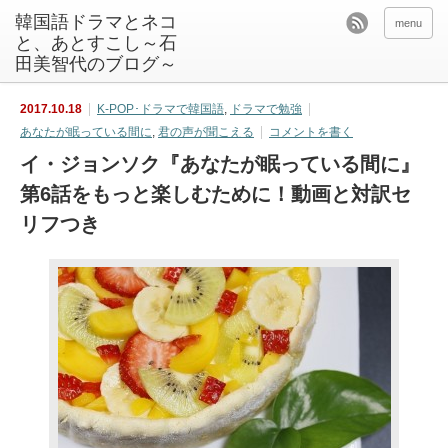
韓国語ドラマとネコ
menu
と、あとすこし～石
田美智代のブログ～
2017.10.18
K-POP･ドラマで韓国語
,
ドラマで勉強
あなたが眠っている間に
,
君の声が聞こえる
コメントを書く
イ・ジョンソク『あなたが眠っている間に』
第6話をもっと楽しむために！動画と対訳セ
リフつき