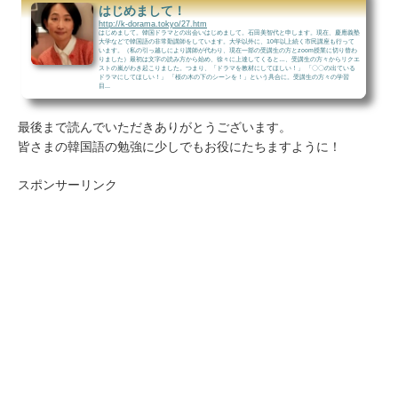
はじめまして！
http://k-dorama.tokyo/27.htm
はじめまして。韓国ドラマとの出会いはじめまして。石田美智代と申します。現在、慶應義塾
大学などで韓国語の非常勤講師をしています。大学以外に、10年以上続く市民講座も行って
います。（私の引っ越しにより講師が代わり、現在一部の受講生の方とzoom授業に切り替わ
りました）最初は文字の読み方から始め、徐々に上達してくると…、受講生の方々からリクエ
ストの嵐がわき起こりました。つまり、「ドラマを教材にしてほしい！」 「〇〇の出ている
ドラマにしてほしい！」 「桜の木の下のシーンを！」という具合に。受講生の方々の学習
目...
最後まで読んでいただきありがとうございます。
皆さまの韓国語の勉強に少しでもお役にたちますように！
スポンサーリンク