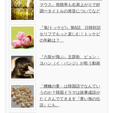
マウス』視聴率も右肩上がりで好
調ータイトルの発音についてなど
『鬼(トッケビ)』第6話 日韓対訳
セリフでもっと楽しむ！トッケビ
の年齢は？
『六龍が飛ぶ』主題歌、ピョン・
ヨハン（イ・バンジ）が歌う動画
「糟糠の妻」は韓国語でなんてい
うのか？韓国ドラマは故事成語が
たくさんでてきます『青い海の伝
説』にも。