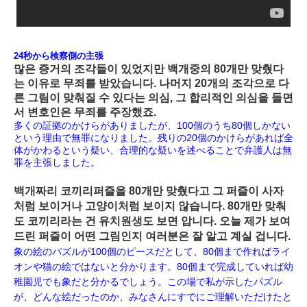
24秒から検察側の主張
많은 증거의 조각들이 있었지만 백개중의 80개만 맞췄다
는 이유로 무죄를 받았습니다. 나머지 20개의 조각으로 다
른 그림이 맞춰질 수 있다는 의심, 그 합리적인 의심을 들면
서 변호인은 무죄를 주장했죠.
多くの証拠のかけらがありましたが、100個のうち80個しかない
という理由で無罪になりました。残りの20個のかけらがあれば全
体がかわるという疑い、合理的な疑いを述べることで弁護人は無
罪を主張しました。
백개짜리 코끼리퍼즐을 80개만 맞췄다고 그 퍼즐이 사자
처럼 보이거나 고양이처럼 보이지 않습니다. 80개만 맞춰
도 코끼리라는 건 유치원생도 보면 압니다. 오늘 제가 보여
드린 퍼즐이 어떤 그림인지 여러분은 잘 알고 계실 겁니다.
象の絵のパズルが100個のピースだとして、80個まで作ればライ
オンや猫の絵ではないと分かります。80個まで完成していれば幼
稚園児でも象だと分かるでしょう。この場で私が示したパズル
が、どんな絵だったのか、みなさんにすでにご理解いただけたと