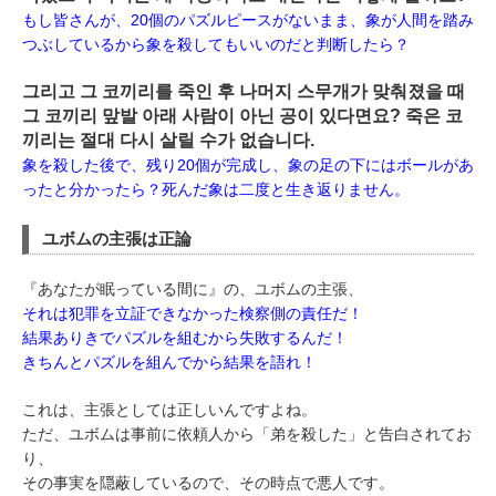
もし皆さんが、20個のパズルピースがないまま、象が人間を踏み
つぶしているから象を殺してもいいのだと判断したら？
그리고 그 코끼리를 죽인 후 나머지 스무개가 맞춰졌을 때
그 코끼리 맢발 아래 사람이 아닌 공이 있다면요? 죽은 코
끼리는 절대 다시 살릴 수가 없습니다.
象を殺した後で、残り20個が完成し、象の足の下にはボールがあ
ったと分かったら？死んだ象は二度と生き返りません。
ユボムの主張は正論
『あなたが眠っている間に』の、ユボムの主張、
それは犯罪を立証できなかった検察側の責任だ！
結果ありきでパズルを組むから失敗するんだ！
きちんとパズルを組んでから結果を語れ！
これは、主張としては正しいんですよね。
ただ、ユボムは事前に依頼人から「弟を殺した」と告白されてお
り、
その事実を隠蔽しているので、その時点で悪人です。