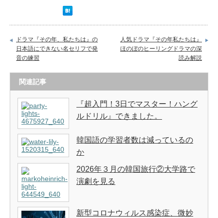
ドラマ『その年、私たちは』の
人気ドラマ『その年私たちは』
日本語にできない名セリフで発
ほのぼのヒーリングドラマの深
音の練習
読み解説
関連記事
『超入門！3日でマスター！ハング
ルドリル』できました。
韓国語の学習者数は減っているの
か
2026年３月の韓国旅行②大学路で
演劇を見る
新型コロナウィルス感染症、微妙