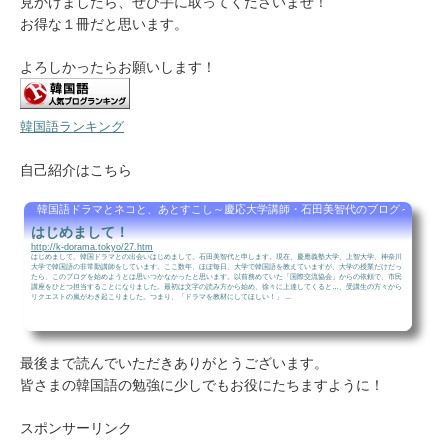
見かけましたら、ぜひ手に取ってくださいませ！
お得な１冊だと思います。
よろしかったらお願いします！
韓国語ランキング
自己紹介はこちら
韓国語ドラマとネコと、あとすこし～慶応大学講師・石田美智代のブログ～
はじめまして！
http://k-dorama.tokyo/27.htm
はじめまして。韓国ドラマとの出会いはじめまして。石田美智代と申します。現在、慶應義塾大学、上智大学、神奈川
大学で韓国語の非常勤講師をしています。ここ数年、ほぼ毎日、大学で韓国語を教えていますが、大学の授業だけだっ
たら、このブログを始めようとは思いつかなかったと思います。以前務めていた「国際交流協会」からの依頼で、市民
講座をひとつ担当することになりました。最初は文字の読み方から始め、徐々に上達してくると…、受講生の方々から
リクエストの嵐がわき起こりました。つまり、「ドラマを教材にしてほしい！」 ...
最後まで読んでいただきありがとうございます。
皆さまの韓国語の勉強に少しでもお役にたちますように！
スポンサーリンク