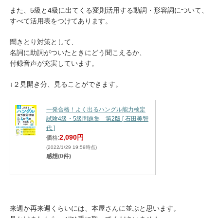
また、5級と4級に出てくる変則活用する動詞・形容詞について、
すべて活用表をつけてあります。
聞きとり対策として、
名詞に助詞がついたときにどう聞こえるか、
付録音声が充実しています。
↓２見開き分、見ることができます。
一発合格！よく出るハングル能力検定
試験4級・5級問題集 第2版 [ 石田美智
代 ]
2,090円
価格:
(2022/1/29 19:59時点)
感想(0件)
来週か再来週くらいには、本屋さんに並ぶと思います。