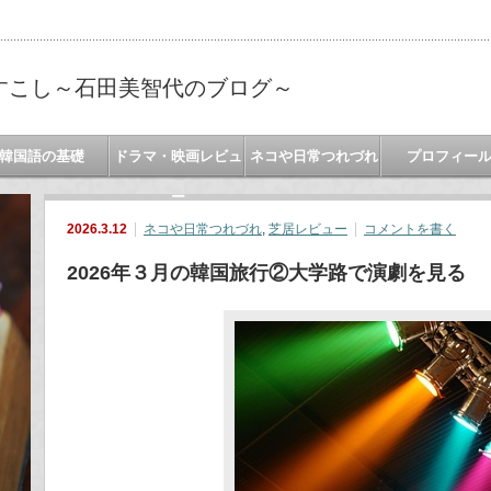
すこし～石田美智代のブログ～
韓国語の基礎
ドラマ・映画レビュ
ネコや日常つれづれ
プロフィー
ー
2026.3.12
ネコや日常つれづれ
,
芝居レビュー
コメントを書く
2026年３月の韓国旅行②大学路で演劇を見る