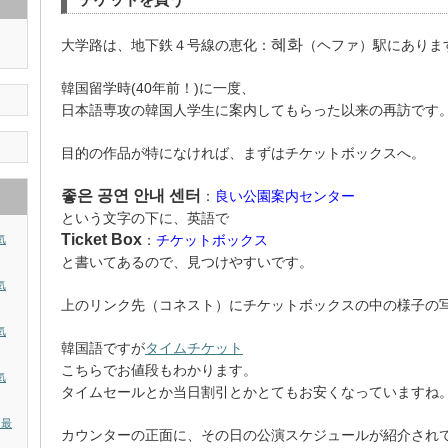
혜화
大学路は、地下鉄４号線の恵化：
（ヘファ）駅にありま
韓国留学時(40年前！)に一度、
日本語専攻の韓国人学生に案内してもらった以来の再訪です
目的の作品が特になければ、まずはチケットボックスへ。
좋은 공연 안내 센터
：
良い公園案内センター
という文字の下に、英語で
Ticket Box
：
チケットボックス
気
と書いてあるので、見つけやすいです。
気
上のリンク先（コネスト）にチケットボックスの中の様子の
気
韓国語ですが
タイムチケット
こちらでお値段もわかります。
気
タイムセールとか当日割引とかとてもお安くなっていますね
？最
カウンターの正面に、その日の公演スケジュールが紹介され