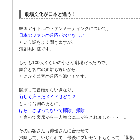
劇場文化が日本と違う！
韓国アイドルのファンミーティングについて、
日本のファンの反応がおとなしい
という話をよく聞きますが、
演劇も同様です。
しかも100人くらいの小さな劇場だったので、
舞台と客席の距離も近いから、
とにかく観客の反応も濃い！です。
開演して冒頭からいきなり、
新しく雇ったメイドはどこ？
という台詞のあとに、
ほら、さぼってないで掃除、掃除！
と言って客席から一人舞台に上がらされました・・・。
そのお客さんも俳優さんに合わせて
掃除して、いじられて、最後にプレゼントもらって、退場。