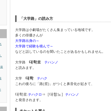
「大学路」の読み方
大学路は小劇場がたくさん集まっている地域です。
多くの俳優さんが
大学路出身の～
気
大学路で経験を積んで～
などと話しているのを聞いたことがあるかもしれません。
ん
대학로
大学路
テハンノ
？最
と読みます。
대학
大学
テハク
最
로
これの後ろに「路(
)」がつくと鼻音化が起きて、
売
대학로
［대항노］
:
テハクロ
⇒
テハンノ
と発音されます。
チケットを買う