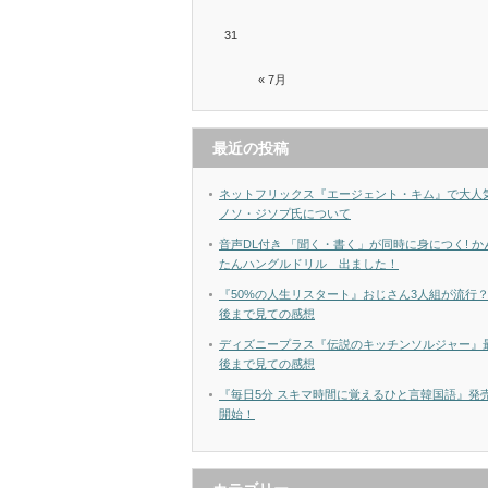
31
« 7月
最近の投稿
ネットフリックス『エージェント・キム』で大人
ノソ・ジソプ氏について
音声DL付き 「聞く・書く」が同時に身につく! か
たんハングルドリル 出ました！
『50%の人生リスタート』おじさん3人組が流行
後まで見ての感想
ディズニープラス『伝説のキッチンソルジャー』
後まで見ての感想
『毎日5分 スキマ時間に覚えるひと言韓国語』発
開始！