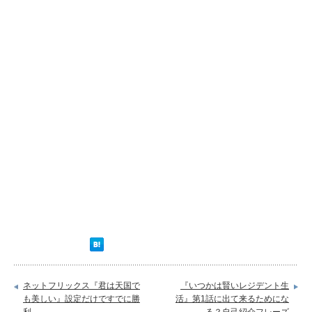
ネットフリックス『君は天国で
『いつかは賢いレジデント生
も美しい』設定だけですでに勝
活』第1話に出て来るためにな