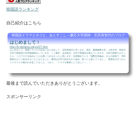
韓国語ランキング
自己紹介はこちら
韓国語ドラマとネコと、あとすこし～慶応大学講師・石田美智代のブログ～
はじめまして！
http://k-dorama.tokyo/27.htm
はじめまして。韓国ドラマとの出会いはじめまして。石田美智代と申します。現在、慶應義塾大学、上智大学、神奈川
大学で韓国語の非常勤講師をしています。ここ数年、ほぼ毎日、大学で韓国語を教えていますが、大学の授業だけだっ
たら、このブログを始めようとは思いつかなかったと思います。以前務めていた「国際交流協会」からの依頼で、市民
講座をひとつ担当することになりました。最初は文字の読み方から始め、徐々に上達してくると…、受講生の方々から
リクエストの嵐がわき起こりました。つまり、「ドラマを教材にしてほしい！」 ...
最後まで読んでいただきありがとうございます。
スポンサーリンク