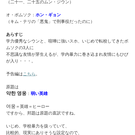
（二十一、二十五のムン・ジウン）
オ・ボムソク：
ホン・ギョン
（キム・テリの「悪鬼」で刑事役だったのに）
あらすじ
学力優秀なシウンと、喧嘩に強いスホ、いじめで転校してきたボ
ムソクの3人に
不思議な友情が芽生えるが、学内暴力に巻き込まれ友情にもひび
が入り・・・。
予告編は
こちら
。
原題は
약한 영웅
：
弱い英雄
여웅
＝英雄＝ヒーロー
ですから、邦題は原題の直訳ですね。
いじめ、学校暴力を扱っていて、
比較的、現実にありそうな設定なので、