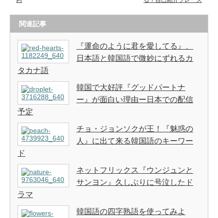
利
る？自己紹介フレーズ
関連記事
『運命のように君を愛してる』、
日本語と韓国語で微妙にずれるカ
タカナ語
韓国で大好評『グッドパートナ
ー』が面白い理由ー日本での配信
予定
チョ・ジョンソクが王！『魅惑の
人』に出て来る韓国語のキーワー
ド
ネットフリックス『ウンジュンと
サンヨン』久しぶりに号泣したド
ラマ
韓国語の四字熟語を使ってみよ