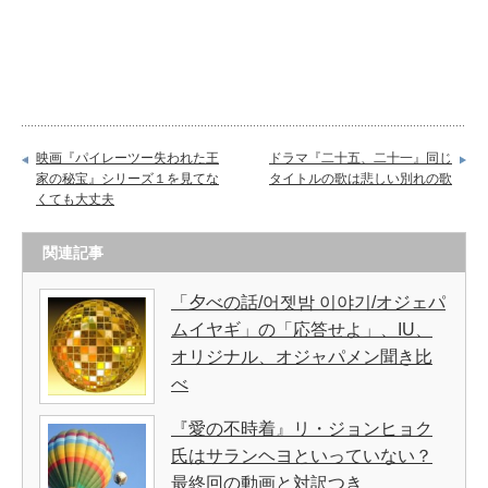
映画『パイレーツー失われた王
ドラマ『二十五、二十一』同じ
家の秘宝』シリーズ１を見てな
タイトルの歌は悲しい別れの歌
くても大丈夫
関連記事
「夕べの話/어젯밤 이야기/オジェパ
ムイヤギ」の「応答せよ」、IU、
オリジナル、オジャパメン聞き比
べ
『愛の不時着』リ・ジョンヒョク
氏はサランヘヨといっていない？
最終回の動画と対訳つき