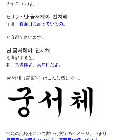
チャニョンは、
난 궁서체야. 진지해.
セリフ：
字幕：
真面目に言っているの。
と真顔で言います。
난 궁서체야. 진지해.
を直訳すると、
私、宮書体よ、真面目だよ。
궁서체
（宮書体）はこんな感じです。
宮廷の記録用に筆で書いた文字のイメージ。つまり、