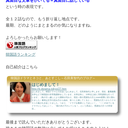
真面目な文章をかいてる＝真面目に話している
という時の表現です。
全１２話なので、もう折り返し地点です。
最期、どのようにまとまるのか気になりますね。
よろしかったらお願いします！
韓国語ランキング
自己紹介はこちら
韓国語ドラマとネコと、あとすこし～石田美智代のブログ～
はじめまして！
http://k-dorama.tokyo/27.htm
はじめまして。韓国ドラマとの出会いはじめまして。石田美智代と申します。現在、慶應義塾
大学などで韓国語の非常勤講師をしています。大学以外に、10年以上続く市民講座も行って
います。（私の引っ越しにより講師が代わり、現在一部の受講生の方とzoom授業に切り替わ
りました）最初は文字の読み方から始め、徐々に上達してくると…、受講生の方々からリクエ
ストの嵐がわき起こりました。つまり、「ドラマを教材にしてほしい！」 「〇〇の出ている
ドラマにしてほしい！」 「桜の木の下のシーンを！」という具合に。受講生の方々の学習
目...
最後まで読んでいただきありがとうございます。