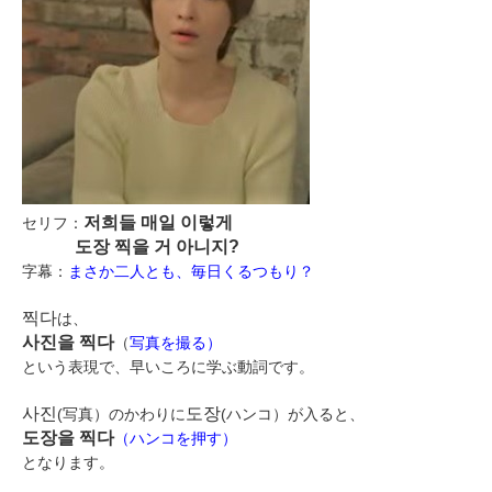
저희들 매일 이렇게
セリフ：
도장 찍을 거 아니지?
字幕：
まさか二人とも、毎日くるつもり？
찍다
は、
사진을 찍다
（
写真を撮る）
という表現で、早いころに学ぶ動詞です。
사진
도장
(写真）のかわりに
(ハンコ）が入ると、
도장을 찍다
（ハンコを押す）
となります。