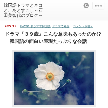
韓国語ドラマとネコ
menu
と、あとすこし～石
田美智代のブログ～
2022.3.9
K-POP･ドラマで韓国語
,
ドラマで勉強
コメントを書く
ドラマ『３９歳』こんな意味もあったのか!?
韓国語の面白い表現たっぷりな会話