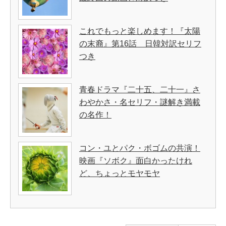
これでもっと楽しめます！『太陽
の末裔』第16話 日韓対訳セリフ
つき
青春ドラマ『二十五、二十一』さ
わやかさ・名セリフ・謎解き満載
の名作！
コン・ユとパク・ボゴムの共演！
映画『ソボク』面白かったけれ
ど、ちょっとモヤモヤ