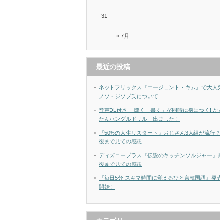
31
« 7月
最近の投稿
ネットフリックス『エージェント・キム』で大人
ノソ・ジソプ氏について
音声DL付き 「聞く・書く」が同時に身につく! か
たんハングルドリル 出ました！
『50%の人生リスタート』おじさん3人組が流行
後まで見ての感想
ディズニープラス『伝説のキッチンソルジャー』
後まで見ての感想
『毎日5分 スキマ時間に覚えるひと言韓国語』発
開始！