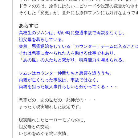
ドラマの方は、原作にはないエピソードや設定の変更がなさ
そうした「変更」が、意外にも原作ファンにも好評なようで
あらすじ
高校生のソムンは、幼い時に交通事故で両親をなくし、
祖父母を暮らしている。
突然、悪霊退治をしている「カウンター」チームに入ること
それは悪霊に食べられた人を助ける仕事でもあり、
「あの世」の人たちと繋がり、特殊能力を与えられる。
ソムンはカウンター仲間たちと悪霊を追ううち、
両親が亡くなった事故は、事故ではなく、
両親を狙った殺人事件らしいと分かってくる・・・
悪霊だの、あの世だの、死神だの・・・
まったく現実離れした設定です。
現実離れしたヒーローモノなのに、
祖父母との交流、
いじめをめぐる篤い友情、