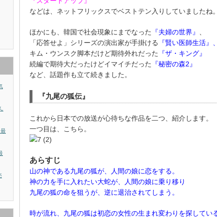
『スタートアップ』
などは、ネットフリックスでベストテン入りしていましたね
ほかにも、韓国で社会現象にまでなった
『夫婦の世界』
、
「応答せよ」シリーズの演出家が手掛ける
『賢い医師生活』
キム・ウンスク脚本だけど期待外れだった
『ザ・キング』
続編で期待大だったけどイマイチだった
『秘密の森2』
など、話題作も立て続きました。
気
『九尾の狐伝』
ん
これから日本での放送が心待ちな作品を二つ、紹介します。
一つ目は、こちら。
？最
最
あらすじ
山の神である九尾の狐が、人間の娘に恋をする。
売
神の力を手に入れたい大蛇が、人間の娘に乗り移り
九尾の狐の命を狙うが、逆に退治されてしまう。
時が流れ、九尾の狐は初恋の女性の生まれ変わりを探してい