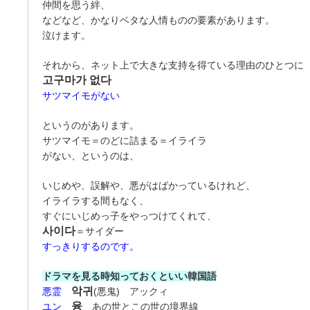
仲間を思う絆、
などなど、かなりベタな人情ものの要素があります。
泣けます。
それから、ネット上で大きな支持を得ている理由のひとつに
고구마가 없다
サツマイモがない
というのがあります。
サツマイモ＝のどに詰まる＝イライラ
がない、というのは、
いじめや、誤解や、悪がはばかっているけれど、
イライラする間もなく、
すぐにいじめっ子をやっつけてくれて、
사이다
＝サイダー
すっきりするのです。
ドラマを見る時知っておくといい韓国語
악귀
悪霊
(悪鬼) アックィ
융
ユン
あの世とこの世の境界線