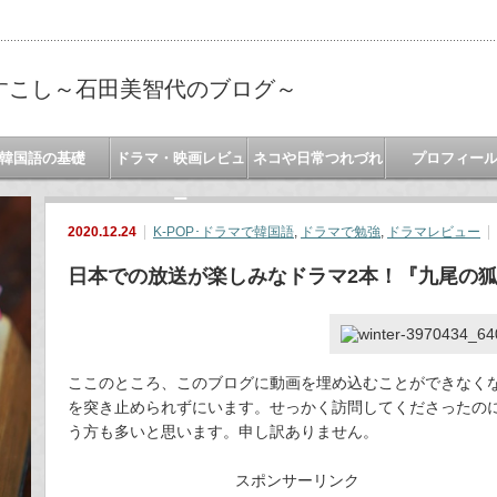
すこし～石田美智代のブログ～
韓国語の基礎
ドラマ・映画レビュ
ネコや日常つれづれ
プロフィー
ー
2020.12.24
K-POP･ドラマで韓国語
,
ドラマで勉強
,
ドラマレビュー
日本での放送が楽しみなドラマ2本！『九尾の
ここのところ、このブログに動画を埋め込むことができなく
を突き止められずにいます。せっかく訪問してくださったの
う方も多いと思います。申し訳ありません。
スポンサーリンク