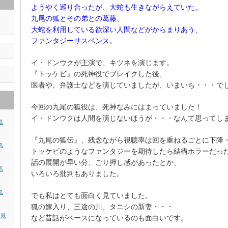
ようやく巡り合ったが、大蛇も生きながらえていた。
九尾の狐とその弟との葛藤、
大蛇を利用している欲深い人間などがからまりあう、
ファンタジーサスペンス。
イ・ドンウクが主演で、キツネを演じます。
『トッケビ』の死神役でブレイクした後、
医者や、弁護士などを演じていましたが、いまいち・・・で
今回の九尾の狐役は、死神なみにはまっていました！
イ・ドンウクは人間を演じないほうが・・・なんて思ってし
気
『九尾の狐伝』、残念ながら視聴率は回を重ねるごとに下降
気
トッケビのようなファンタジーを期待したら結構ホラーだっ
話の展開が早い分、ごり押し感があったとか、
気
いろいろ批判もありました。
気
でも私はとても面白く見ていました。
狐の嫁入り、三途の川、タニシの新妻・・・
？最
など昔話がベースになっているのも面白いです。