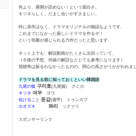
何より、展開が読めない！という面白さ。
キツネらしく、だまし合いがすさまじい。
特に原作はなく、ドラマオリジナルの物語なようです。
これまでになかった新しいドラマを作るぞ！
という気概が感じられる力作だったと思います。
ネット上でも、解説動画がたくさん出回っていて、
（今後の予想、伏線の解説などとても参考になります）
視聴率は振るわなかったものの、関心の高さがうかがわれま
ドラマを見る前に知っておくといい韓国語
구미호
九尾の狐
(九尾狐) クミホ
여우
キツネ
ヨウ
둔갑
化けるこ
と
(遁甲) トゥンガプ
꽈리
ホオズキ
ックァリ
スポンサーリンク