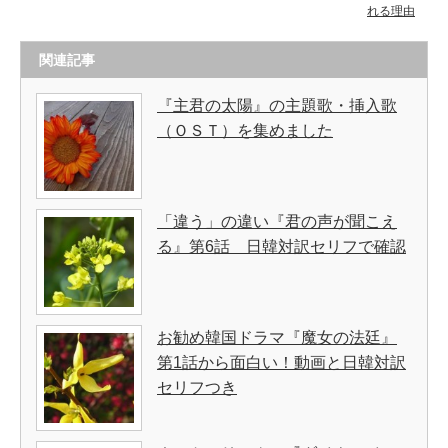
れる理由
関連記事
『主君の太陽』の主題歌・挿入歌
（ＯＳＴ）を集めました
「違う」の違い『君の声が聞こえ
る』第6話 日韓対訳セリフで確認
お勧め韓国ドラマ『魔女の法廷』
第1話から面白い！動画と日韓対訳
セリフつき