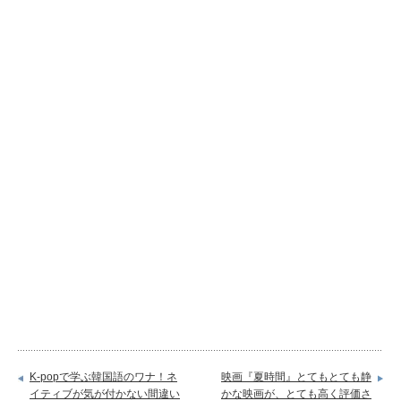
K-popで学ぶ韓国語のワナ！ネ
映画『夏時間』とてもとても静
イティブが気が付かない間違い
かな映画が、とても高く評価さ