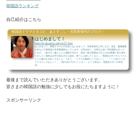
韓国語ランキング
自己紹介はこちら
韓国語ドラマとネコと、あとすこし～石田美智代のブログ～
はじめまして！
http://k-dorama.tokyo/27.htm
はじめまして。韓国ドラマとの出会いはじめまして。石田美智代と申します。現在、慶應義塾
大学などで韓国語の非常勤講師をしています。大学以外に、10年以上続く市民講座も行って
います。（私の引っ越しにより講師が代わり、現在一部の受講生の方とzoom授業に切り替わ
りました）最初は文字の読み方から始め、徐々に上達してくると…、受講生の方々からリクエ
ストの嵐がわき起こりました。つまり、「ドラマを教材にしてほしい！」 「〇〇の出ている
ドラマにしてほしい！」 「桜の木の下のシーンを！」という具合に。受講生の方々の学習
目...
最後まで読んでいただきありがとうございます。
皆さまの韓国語の勉強に少しでもお役にたちますように！
スポンサーリンク