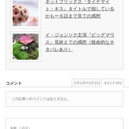
ネットフリックス『ダイナマイ
ト・キス』タイトルで損している
かもー６話まで見ての感想
イ・ジョンソク主演『ビッグマウ
ス』見終えての感想（致命的なネ
タバレあり）
コメント
トラックバック ( 1 )
コメント ( 0 )
この記事へのコメントはありません。
名前
( 必須 )