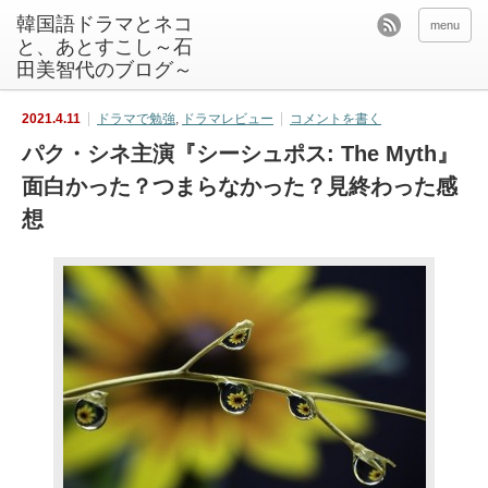
韓国語ドラマとネコ
menu
と、あとすこし～石
田美智代のブログ～
2021.4.11
ドラマで勉強
,
ドラマレビュー
コメントを書く
パク・シネ主演『シーシュポス: The Myth』
面白かった？つまらなかった？見終わった感
想