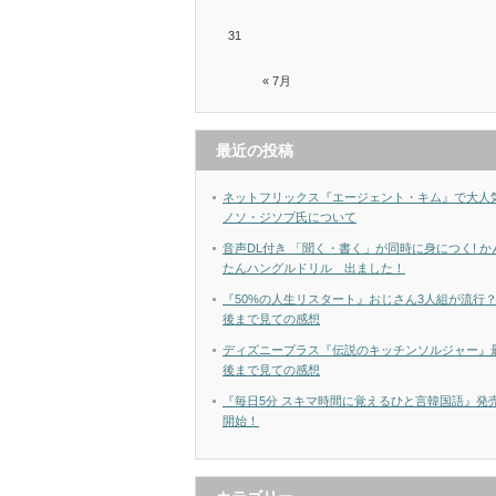
31
« 7月
最近の投稿
ネットフリックス『エージェント・キム』で大人
ノソ・ジソプ氏について
音声DL付き 「聞く・書く」が同時に身につく! か
たんハングルドリル 出ました！
『50%の人生リスタート』おじさん3人組が流行
後まで見ての感想
ディズニープラス『伝説のキッチンソルジャー』
後まで見ての感想
『毎日5分 スキマ時間に覚えるひと言韓国語』発
開始！