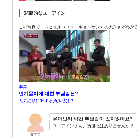
悲観的なユ・アイン
この写真で、ムヒュル（ユン・ギョンサン）の大きさがわか
字幕
인기몰이에 대한 부담감은?
人気絶頂に対する負担感は？
유아인씨 약간 부담감이 있지않아요?
ユ・アインさん、負担感はありませんか？
質問者