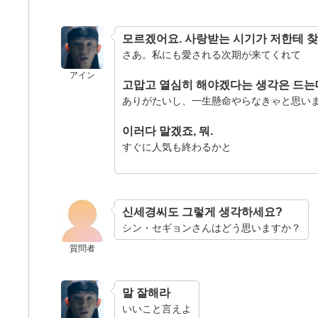
모르겠어요. 사랑받는 시기가 저한테 
さあ。私にも愛される次期が来てくれて
アイン
고맙고 열심히 해야겠다는 생각은 드는
ありがたいし、一生懸命やらなきゃと思い
이러다 말겠죠, 뭐.
すぐに人気も終わるかと
신세경씨도 그렇게 생각하세요?
シン・セギョンさんはどう思いますか？
質問者
말 잘해라
いいこと言えよ