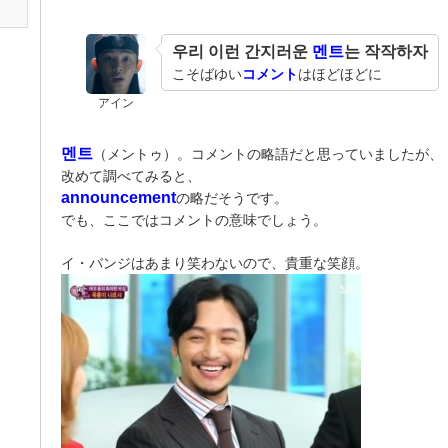
우리 이런 간지러운
멘트
는 작작하자
こそばゆい
コメント
はほどほどに
アイン
멘트
（メントゥ）。コメントの略語だと思っていましたが、
改めて調べてみると、
announcement
の略だそうです。
でも、ここではコメントの意味でしょう。
イ・バンジはあまり笑わないので、貴重な笑顔。