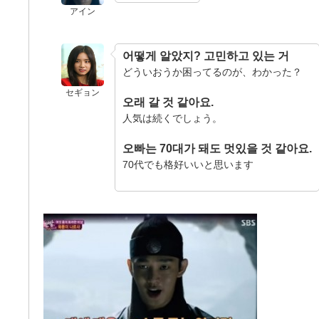
アイン
어떻게 알았지? 고민하고 있는 거
どういおうか困ってるのが、わかった？
セギョン
오래 갈 것 같아요.
人気は続くでしょう。
오빠는 70대가 돼도 멋있을 것 같아요.
70代でも格好いいと思います