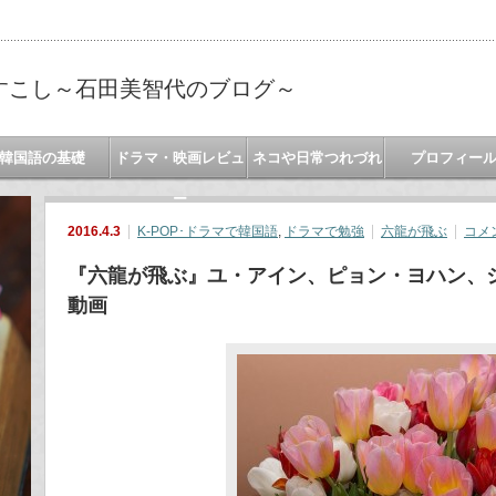
すこし～石田美智代のブログ～
韓国語の基礎
ドラマ・映画レビュ
ネコや日常つれづれ
プロフィー
ー
2016.4.3
K-POP･ドラマで韓国語
,
ドラマで勉強
六龍が飛ぶ
コメ
『六龍が飛ぶ』ユ・アイン、ピョン・ヨハン、
動画