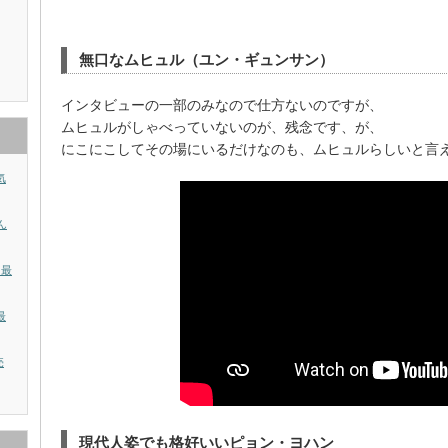
無口なムヒュル（ユン・ギュンサン）
インタビューの一部のみなので仕方ないのですが、
ムヒュルがしゃべっていないのが、残念です、が、
にこにこしてその場にいるだけなのも、ムヒュルらしいと言
気
ん
？最
最
売
現代人姿でも格好いいピョン・ヨハン