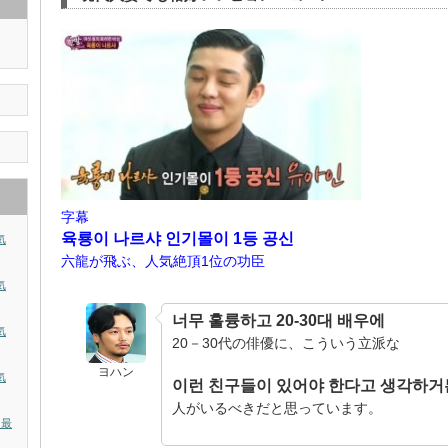
字幕
육룡이 나르샤 인기몰이 1등 공신
気
六龍が飛ぶ、人気絶頂1位の功臣
気
너무 훌륭하고 20-30대 배우에
気
20－30代の俳優に、こういう立派な
ヨハン
気
이런 친구들이 있어야 한다고 생각하거
人がいるべきだと思っています。
？最