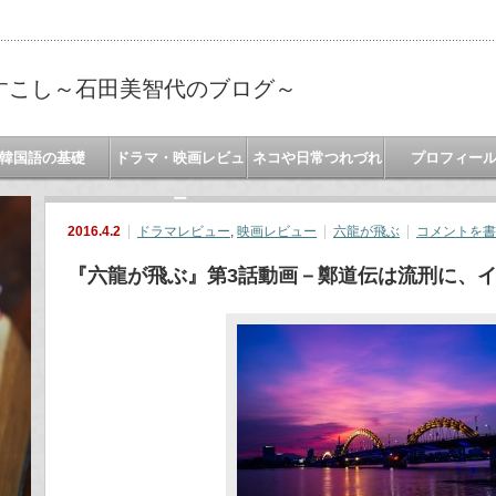
すこし～石田美智代のブログ～
韓国語の基礎
ドラマ・映画レビュ
ネコや日常つれづれ
プロフィー
ー
2016.4.2
ドラマレビュー
,
映画レビュー
六龍が飛ぶ
コメントを書
『六龍が飛ぶ』第3話動画－鄭道伝は流刑に、