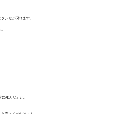
とタンセが現れます。
た。
。
前に死んだ」と。
ると言って出かけます。