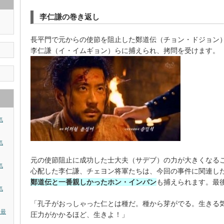
李仁謙の巻き返し
長平門で元からの使節を阻止した鄭道伝（チョン・ドジョン
李仁謙（イ・イムギョン）らに捕えられ、拷問を受けます。
気
気
元の使節阻止に成功した士大夫（サデブ）の力が大きくなる
気
心配した李仁謙、チェヨン将軍たちは、今回の事件に関連し
鄭道伝と一番親しかったホン・インバン
も捕えられます。最
気
「孔子がおっしゃった仁とは種だ。種から芽がでる。生きる
？最
圧力がかかるほど、生きよ！」