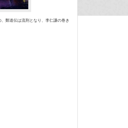
の、鄭道伝は流刑となり、李仁謙の巻き