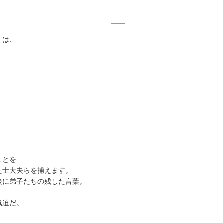
）は、
ことを
た士大夫らを捕えます。
後に弟子たちの残した言葉。
気迫だ。