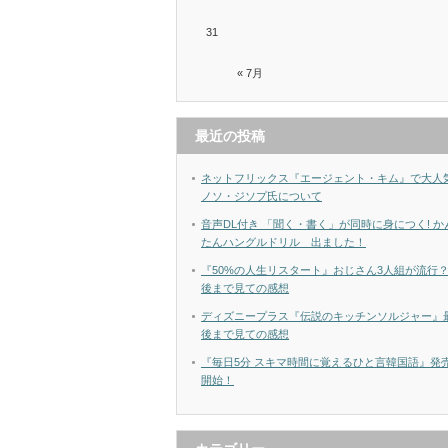
31
« 7月
最近の投稿
ネットフリックス『エージェント・キム』で大人
ノソ・ジソプ氏について
音声DL付き 「聞く・書く」が同時に身につく! か
たんハングルドリル 出ました！
『50%の人生リスタート』おじさん3人組が流行
後まで見ての感想
ディズニープラス『伝説のキッチンソルジャー』
後まで見ての感想
『毎日5分 スキマ時間に覚えるひと言韓国語』発
開始！