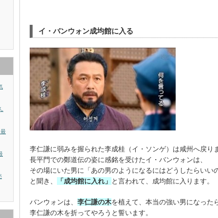
イ・バンウォン成均館に入る
気
ん
？最
李仁謙に弱みを握られた李成桂（イ・ソンゲ）は咸州へ戻り
最
長平門での鄭道伝の姿に感銘を受けたイ・バンウォンは、
その場にいた男に「あの男のようになるにはどうしたらいい
売
と聞き、
「成均館に入れ」
と言われて、成均館に入ります。
バンウォンは、
李仁謙の木
を植えて、本当の強い男になった
李仁謙の木を折ってやろうと誓います。