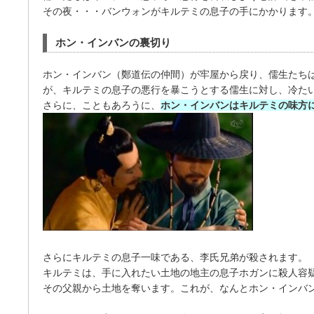
その夜・・・バンウォンがキルテミの息子の手にかかります
ホン・インバンの裏切り
ホン・インバン（鄭道伝の仲間）が牢屋から戻り、儒生たち
が、キルテミの息子の悪行を暴こうとする儒生に対し、冷た
さらに、こともあろうに、
ホン・インバンはキルテミの味方
さらにキルテミの息子一味である、李氏兄弟が殺されます。
キルテミは、手に入れたい土地の地主の息子ホガンに殺人容
その父親から土地を奪います。これが、なんとホン・インバ