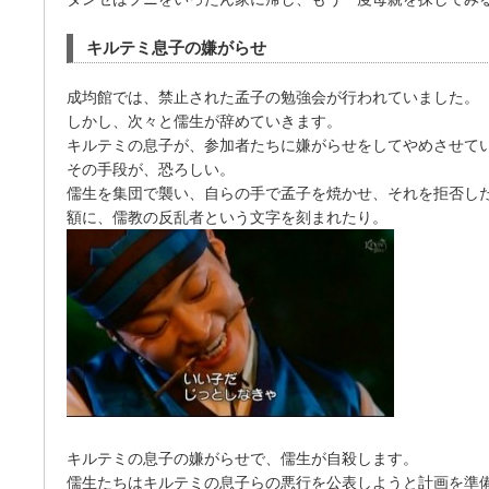
キルテミ息子の嫌がらせ
成均館では、禁止された孟子の勉強会が行われていました。
しかし、次々と儒生が辞めていきます。
キルテミの息子が、参加者たちに嫌がらせをしてやめさせて
その手段が、恐ろしい。
儒生を集団で襲い、自らの手で孟子を焼かせ、それを拒否し
額に、儒教の反乱者という文字を刻まれたり。
キルテミの息子の嫌がらせで、儒生が自殺します。
儒生たちはキルテミの息子らの悪行を公表しようと計画を準