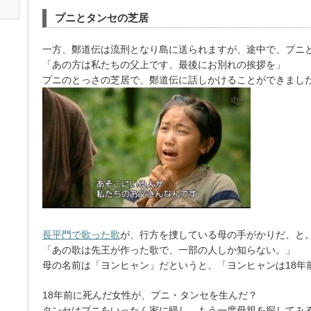
プニとタンセの芝居
一方、鄭道伝は流刑となり島に送られますが、途中で、プニ
「あの方は私たちの父上です、最後にお別れの挨拶を」
プニのとっさの芝居で、鄭道伝に話しかけることができまし
長平門で歌った歌
が、行方を捜している母の手がかりだ、と
「あの歌は先王が作った歌で、一部の人しか知らない。」
母の名前は「ヨンヒャン」だというと、「ヨンヒャンは18年
18年前に死んだ女性が、プニ・タンセを生んだ？
タンセはプニをいったん家に帰し、もう一度母親を探してみ