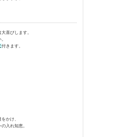
。
は大喜びします。
い。
に
付きます。
疑をかけ、
ンの入れ知恵。