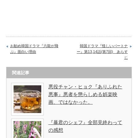
お勧め韓国ドラマ『六龍が飛
韓国ドラマ『怪しいパートナ
ぶ』面白い理由
ー』第13,14話(第7回) あらす
じ
関連記事
悪役チャン・ヒョク『ありふれた
悪事』悪者を懲らしめる娯楽映
画、ではなかった。
『暴君のシェフ』全部見終わって
の感想