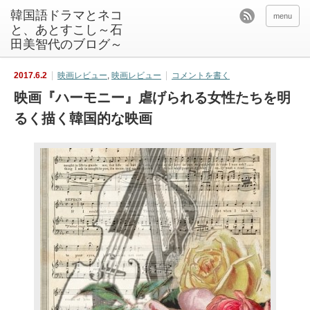
韓国語ドラマとネコ
menu
と、あとすこし～石
田美智代のブログ～
2017.6.2
映画レビュー
,
映画レビュー
コメントを書く
映画『ハーモニー』虐げられる女性たちを明
るく描く韓国的な映画