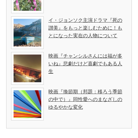
イ・ジョンソク主演ドラマ『死の
讃美』をもっと楽しむために！も
とになった実在の人物について
映画『チャンシルさんには福が多
いね』悲劇だけど喜劇でもある人
生
映画『換節期（邦題：移ろう季節
の中で）』同性愛へのまなざしの
ゆるやかな変化