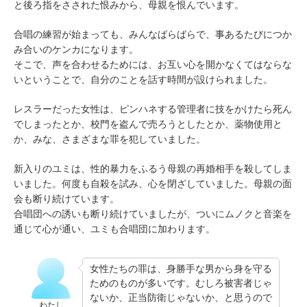
と後ろ指をさされた恨みから、母親を恨んでいます。
合唱の練習が始まっても、みんなばらばらで、事あるたびにつか
み合いのケンカになります。
そこで、声を合わせるためには、お互い心を開かなくてはならな
いということで、自分のことを話す時間が設けられました。
レスラーだった女性は、ピンハネする管理者に技をかけたら死ん
でしまったとか、校門を盗んで売ろうとしたとか、薬物使用と
か、みな、さまざまな罪を犯していました。
新入りのユミは、性的暴力をふるう母親の再婚相手を殺してしま
いました。何度も自殺を試み、心を閉ざしていました。母親の面
会も断り続けています。
合唱団への誘いも断り続けていましたが、ついにムノクと音楽を
通じて心が通い、ユミも合唱団に加わります。
女性たちの罪は、身勝手な男から身を守る
ためのものが多いです。むしろ被害者じゃ
ないか、正当防衛じゃないか、と思うので
わたし