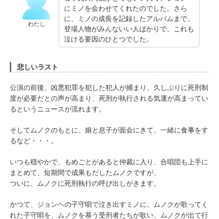
にミノを会わせてくれたのでした。さら
に、ミノの成長を記録したアルバムまで。
わたし
登場人物がみんないい人ばかりで、これも
泣ける要因のひとつでした。
悲しいラスト
公演の前後、凶悪犯罪を犯した犯人が捕まり、久しぶりに死刑制
度が必要だとの声が高まり、死刑が執行される気運が高まってい
るというニュースが流れます。
そしてムノクのもとに、娘と息子が面会にきて、一緒に食事をす
るなど・・・。
いつも穏やかで、もめごとがあると仲裁に入り、合唱団も上手に
まとめて、短期間で成果もだしたムノクですが、
ついに、ムノクに死刑執行の呼び出しがきます。
かつて、ジョンヘの子守唄で泣き出すミノに、ムノクが歌ってく
れた子守唄を、ムノクを慕う受刑者たちが歌い、ムノクが出て行