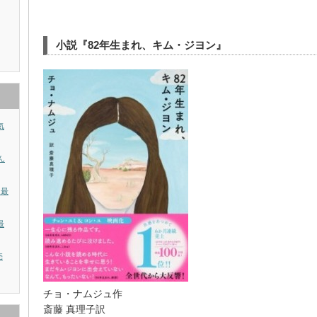
小説『82年生まれ、キム・ジヨン』
気
ん
？最
最
売
チョ・ナムジュ作
斎藤 真理子訳