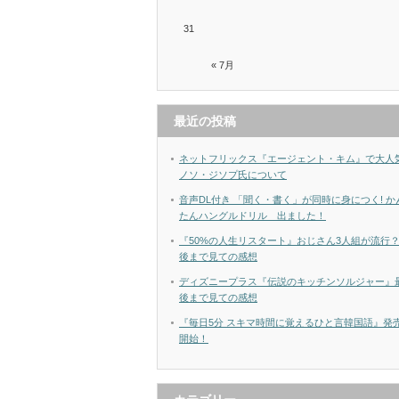
31
« 7月
最近の投稿
ネットフリックス『エージェント・キム』で大人
ノソ・ジソプ氏について
音声DL付き 「聞く・書く」が同時に身につく! か
たんハングルドリル 出ました！
『50%の人生リスタート』おじさん3人組が流行
後まで見ての感想
ディズニープラス『伝説のキッチンソルジャー』
後まで見ての感想
『毎日5分 スキマ時間に覚えるひと言韓国語』発
開始！