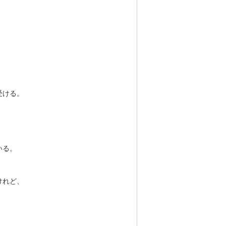
」
受ける。
いる。
けれど、
、