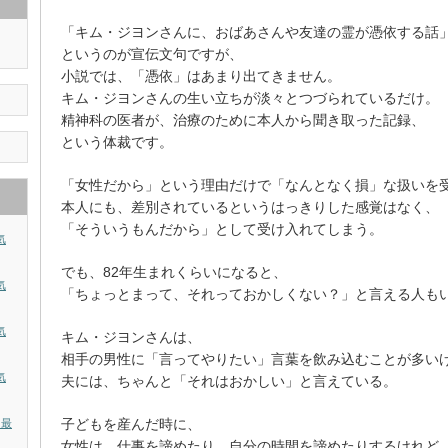
「キム・ジヨンさんに、おばあさんや友達の霊が憑依する話
というのが宣伝文句ですが、
小説では、「憑依」はあまり出てきません。
キム・ジヨンさんの生い立ちが淡々とつづられているだけ。
精神科の医者が、治療のために本人から聞き取った記録、
という体裁です。
「女性だから」という理由だけで「なんとなく損」な扱いを
本人にも、差別されているというはっきりした感覚はなく、
「そういうもんだから」として受け入れてしまう。
気
でも、82年生まれくらいになると、
気
「ちょっとまって、それっておかしくない？」と言える人も
気
キム・ジヨンさんは、
相手の男性に「言ってやりたい」言葉を飲み込むことが多い
気
夫には、ちゃんと「それはおかしい」と言えている。
子どもを産んだ時に、
？最
女性は、仕事を諦めたり、自分の時間を諦めたりするけれど