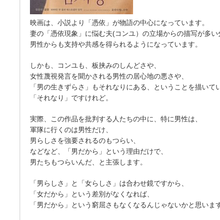
映画は、小説より「憑依」が物語の中心になっています。
妻の「憑依現象」に悩む夫(コンユ）の立場からの描写が多い
男性からも支持や共感を得られるようになっています。
しかも、コンユも、板挟みのしんどさや、
女性蔑視発言を聞かされる男性の居心地の悪さや、
「男の生きずらさ」もそれなりにある、ということを描いて
「それなり」ですけれど。
実際、この作品を批判する人たちの中に、特に男性は、
軍隊に行くのは男性だけ、
男らしさを強要されるのもつらい、
などなど、「男だから」という理由だけで、
男たちもつらいんだ、と主張します。
「男らしさ」と「女らしさ」は合わせ鏡ですから、
「女だから」という差別がなくなれば、
「男だから」という窮屈さもなくなるんじゃないかと思いま