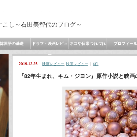
すこし～石田美智代のブログ～
韓国語の基礎
ドラマ・映画レビュ
ネコや日常つれづれ
プロフィー
ー
2019.12.25
映画レビュー
,
映画レビュー
4件
『82年生まれ、キム・ジヨン』原作小説と映画