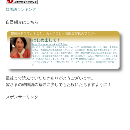
韓国語ランキング
自己紹介はこちら
韓国語ドラマとネコと、あとすこし～石田美智代のブログ～
はじめまして！
http://k-dorama.tokyo/27.htm
はじめまして。韓国ドラマとの出会いはじめまして。石田美智代と申します。現在、慶應義塾
大学などで韓国語の非常勤講師をしています。大学以外に、10年以上続く市民講座も行って
います。（私の引っ越しにより講師が代わり、現在一部の受講生の方とzoom授業に切り替わ
りました）最初は文字の読み方から始め、徐々に上達してくると…、受講生の方々からリクエ
ストの嵐がわき起こりました。つまり、「ドラマを教材にしてほしい！」 「〇〇の出ている
ドラマにしてほしい！」 「桜の木の下のシーンを！」という具合に。受講生の方々の学習
目...
最後まで読んでいただきありがとうございます。
皆さまの韓国語の勉強に少しでもお役にたちますように！
スポンサーリンク