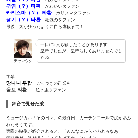
귀염（？）타환
かわいいタファン
카리스마（？） 타환
カリスマタファン
광기（？）타환
狂気のタファン
最後、気が狂ったように自ら虐殺まで！
一日に3人も殺したことがあります
皇帝でしたが、皇帝らしくありませんでし
たね。
チャンウク
字幕
망나니 투잡
ごろつきの副業も
울보 타환
泣き虫タファン
舞台で見せた涙
ミュージカル『その日々』の最終日、カーテンコールで涙があふ
れたそうです。
実際の映像が紹介されると、「みんなにからかわれるなあ」