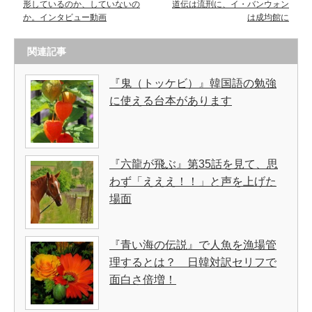
形しているのか、していないの
道伝は流刑に、イ・バンウォン
か。インタビュー動画
は成均館に
関連記事
『鬼（トッケビ）』韓国語の勉強
に使える台本があります
『六龍が飛ぶ』第35話を見て、思
わず「えええ！！」と声を上げた
場面
『青い海の伝説』で人魚を漁場管
理するとは？ 日韓対訳セリフで
面白さ倍増！