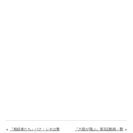
『相続者たち』パク・シネは整
『六龍が飛ぶ』第3話動画－鄭