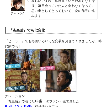
寂しいですね。毎日見ていた台本もなくな
り、毎日会っていた人と会わなくなって。
思い出としてとっておいて、次の作品に進
チャンウク
みます。
『奇皇后』でも七変化
『ヒーラー』でも毎回いろいろな変装を見せてくれましたが、時
代劇でも！
ナレーション
타환
『奇皇后』で演じた
（タファン）役で見せた、
찌질（？）타환
格好悪いタファン