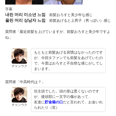
字幕
내린 머리 미소년 느낌
前髪おろすと美少年な感じ
올린 머리 상남자 느낌
前髪あげると上男子（男っぽい）感じ
質問者「最近前髪を上げていますが、前髪おろすと美少年ですよ
ね」
もともと前髪あげる習慣はなかったのです
が、今回タファンでも前髪をあげていたの
で、今度はおろすと不自然な感じがしてし
チャンウク
まいます。
質問者「中高時代は？」
坊主頭でした。頭の形は悪くないのです
が、後頭部に一文字の傷があって、
友達に
貯金箱の口
だと言われて、お金いれ
チャンウク
られたり（笑）