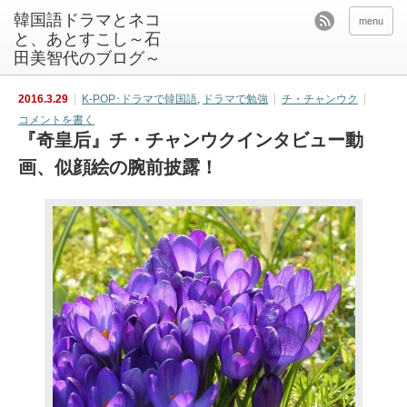
韓国語ドラマとネコ
menu
と、あとすこし～石
田美智代のブログ～
2016.3.29
K-POP･ドラマで韓国語
,
ドラマで勉強
チ・チャンウク
コメントを書く
『奇皇后』チ・チャンウクインタビュー動
画、似顔絵の腕前披露！