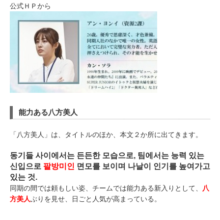
公式ＨＰから
能力ある八方美人
「八方美人」は、タイトルのほか、本文２か所に出てきます。
동기들 사이에서는 든든한 모습으로, 팀에서는 능력 있는
신입으로
팔방미인
면모를 보이며 나날이 인기를 높여가고
있는 것.
同期の間では頼もしい姿、チームでは能力ある新入りとして、
八
方美人
ぶりを見せ、日ごと人気が高まっている。