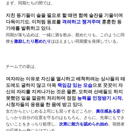
まず、同期たちの間では、
지친 동기들이 술을 필요로 할 때면 함께 술잔을 기울이며
다독이기도. 이처럼 동료를
격려하고 챙겨주며
훈훈한 동
기애를 발휘하고 있다.
同期が落ち込めば、一緒に酒を飲み、慰めたりも。このように同
僚を
激励したり慰めたり
ほほえましい同期愛を発揮している。
チームでの姿は、
여자라는 이유로 자신을 멸시하고 배척하려는 상사들의 태
도에도 굴하지 않고 더욱
책임감 있는 모습
으로 꿋꿋이 자
신의 자리를 지켜나가는 것은 물론, 오히려 선배들도 하지
못했던 일을 깔끔히 처리하며 점점
능력을 인정받기 시작
,
시청자들의 응원을 한 몸에 받고 있다.
女だからといじめる上司にも屈っするどころか、
責任感ある姿
で
しっかり自分の位置を守るのはもちろん、さらに、先輩にもでき
ないことをきっちり処理し、
次第に能力を認められ始め
、視聴者
の応援を一身にうけている。