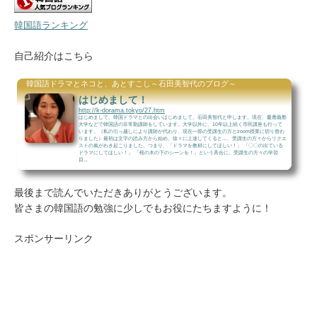
韓国語ランキング
自己紹介はこちら
韓国語ドラマとネコと、あとすこし～石田美智代のブログ～
はじめまして！
http://k-dorama.tokyo/27.htm
はじめまして。韓国ドラマとの出会いはじめまして。石田美智代と申します。現在、慶應義塾
大学などで韓国語の非常勤講師をしています。大学以外に、10年以上続く市民講座も行って
います。（私の引っ越しにより講師が代わり、現在一部の受講生の方とzoom授業に切り替わ
りました）最初は文字の読み方から始め、徐々に上達してくると…、受講生の方々からリクエ
ストの嵐がわき起こりました。つまり、「ドラマを教材にしてほしい！」 「〇〇の出ている
ドラマにしてほしい！」 「桜の木の下のシーンを！」という具合に。受講生の方々の学習
目...
最後まで読んでいただきありがとうございます。
皆さまの韓国語の勉強に少しでもお役にたちますように！
スポンサーリンク