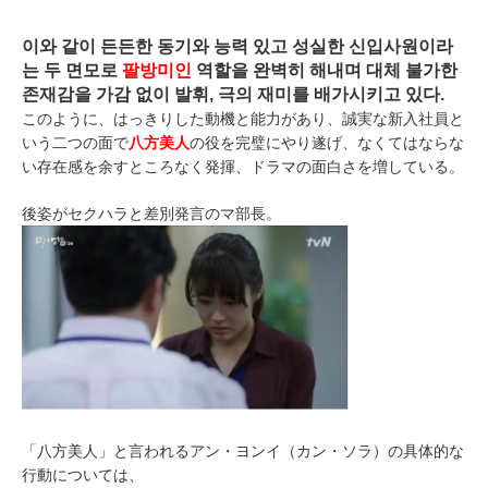
이와 같이 든든한 동기와 능력 있고 성실한 신입사원이라
는 두 면모로
팔방미인
역할을 완벽히 해내며 대체 불가한
존재감을 가감 없이 발휘, 극의 재미를 배가시키고 있다.
このように、はっきりした動機と能力があり、誠実な新入社員と
いう二つの面で
八方美人
の役を完璧にやり遂げ、なくてはならな
い存在感を余すところなく発揮、ドラマの面白さを増している。
後姿がセクハラと差別発言のマ部長。
「八方美人」と言われるアン・ヨンイ（カン・ソラ）の具体的な
行動については、