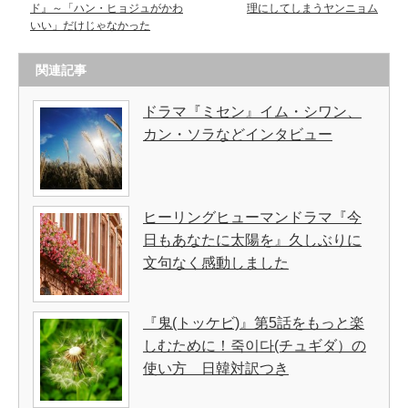
ド』～「ハン・ヒョジュがかわ
理にしてしまうヤンニョム
いい」だけじゃなかった
関連記事
ドラマ『ミセン』イム・シワン、
カン・ソラなどインタビュー
ヒーリングヒューマンドラマ『今
日もあなたに太陽を』久しぶりに
文句なく感動しました
『鬼(トッケビ)』第5話をもっと楽
しむために！죽이다(チュギダ）の
使い方 日韓対訳つき