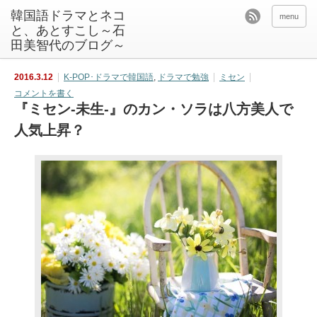
韓国語ドラマとネコ
menu
と、あとすこし～石
田美智代のブログ～
2016.3.12
K-POP･ドラマで韓国語
,
ドラマで勉強
ミセン
コメントを書く
『ミセン-未生-』のカン・ソラは八方美人で
人気上昇？