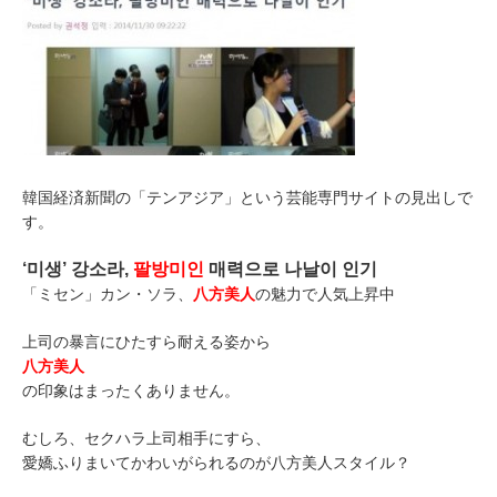
韓国経済新聞の「テンアジア」という芸能専門サイトの見出しで
す。
‘미생’ 강소라,
팔방미인
매력으로 나날이 인기
「ミセン」カン・ソラ、
八方美人
の魅力で人気上昇中
上司の暴言にひたすら耐える姿から
八方美人
の印象はまったくありません。
むしろ、セクハラ上司相手にすら、
愛嬌ふりまいてかわいがられるのが八方美人スタイル？