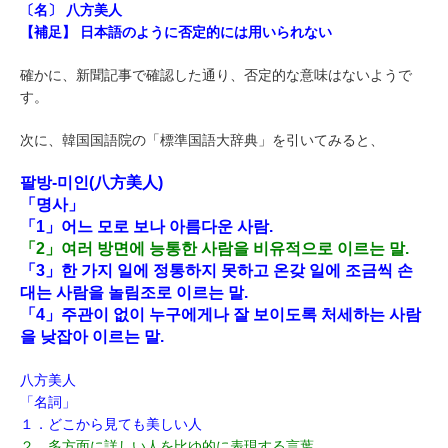
〔名〕 八方美人
【補足】 日本語のように否定的には用いられない
確かに、新聞記事で確認した通り、否定的な意味はないようで
す。
次に、韓国国語院の「標準国語大辞典」を引いてみると、
팔방-미인(八方美人)
「명사」
「1」어느 모로 보나 아름다운 사람.
「2」여러 방면에 능통한 사람을 비유적으로 이르는 말.
「3」한 가지 일에 정통하지 못하고 온갖 일에 조금씩 손
대는 사람을 놀림조로 이르는 말.
「4」주관이 없이 누구에게나 잘 보이도록 처세하는 사람
을 낮잡아 이르는 말.
八方美人
「名詞」
１．どこから見ても美しい人
２．多方面に詳しい人を比ゆ的に表現する言葉