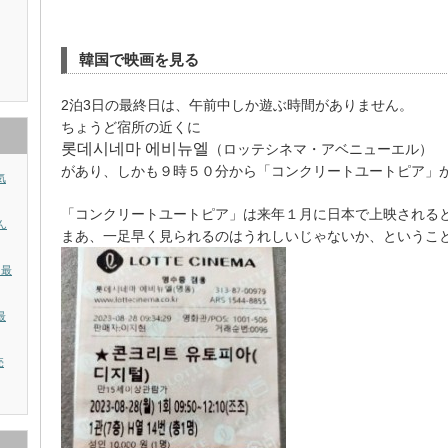
韓国で映画を見る
2泊3日の最終日は、午前中しか遊ぶ時間がありません。
ちょうど宿所の近くに
롯데시네마 에비뉴엘
（ロッテシネマ・アベニューエル）
があり、しかも９時５０分から「コンクリートユートピア」
気
「コンクリートユートピア」は来年１月に日本で上映される
ん
まあ、一足早く見られるのはうれしいじゃないか、というこ
？最
最
売