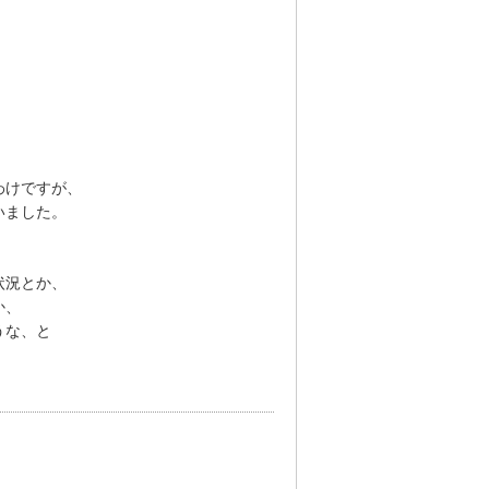
わけですが、
いました。
状況とか、
か、
うな、と