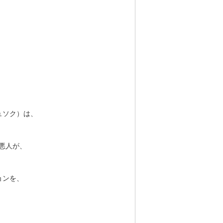
。
ュソク）は、
悪人が、
ョンを、