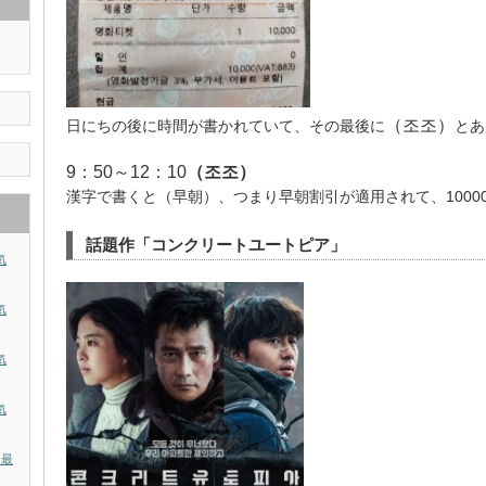
（조조）
日にちの後に時間が書かれていて、その最後に
とあ
9：50～12：10
（조조）
漢字で書くと（早朝）、つまり早朝割引が適用されて、1000
話題作「コンクリートユートピア」
気
気
気
気
？最