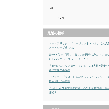
31
« 7月
最近の投稿
ネットフリックス『エージェント・キム』で大人
ノソ・ジソプ氏について
音声DL付き 「聞く・書く」が同時に身につく! か
たんハングルドリル 出ました！
『50%の人生リスタート』おじさん3人組が流行
後まで見ての感想
ディズニープラス『伝説のキッチンソルジャー』
後まで見ての感想
『毎日5分 スキマ時間に覚えるひと言韓国語』発
開始！