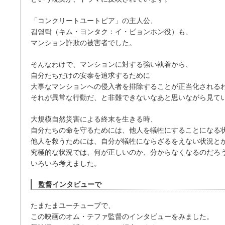
「コンクリートユートピア」の主人公、
김영탁（キム・ヨンタク：イ・ビョンホン役）も、
マンション詐欺の被害者でした。
そんなわけで、マンションに対する強い執着から、
自分たちだけの安泰を追求するために
大事なマンションへの侵入者を排除することが正当化される
それが異常な行動だ、と非難できないなあと思いながら見て
大規模自然災害による終末を生きる時、
自分たちの命を守るためには、他人を犠牲にすることになる
他人を救うためには、自分が犠牲にならざるをえない状況と
究極的な状況では、何が正しいのか、分からなくなるのだろ
いろいろ考えました。
監督インタビューで
たまたまユーチューブで、
この映画のオム・テファ監督のインタビューをみました。