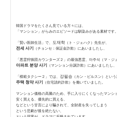
韓国ドラマをたくさん見ている方々には、
「マンション」がらみのエピソードは馴染みがある素材です
도재학
「賢い医師生活」で、
（ト・ジェハク）先生が、
전세 사기
（チョンセ：保証金詐欺）にあいましたし、
「悪霊狩猟団カウンターズ２」の最強悪霊、마주석（マ・ジ
아파트 분양 사기
（マンション分譲詐欺）にあいましたし、
강필승
「模範タクシー２」では、
（カン・ピルスン）という
주택 청약 사기
（住宅請約詐欺）を働いていました。
マンション価格の高騰のため、手に入りにくくなったマンシ
安く買える、優先的に買える、
などという甘言により騙されて、全財産を失ってしまう
という悲劇が後を絶たない、
という現実が、ドラマに反映されています。