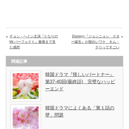
チョン・ヘイン主演『となりの
Disney+『ジョンニョン スタ
Mr.パーフェクト』最後まで見
ー誕生』が面白いワケ キム・
た感想
テリってすごい
関連記事
韓国ドラマ『怪しいパートナー』
第37-40回(最終話) 完璧なハッピ
ーエンド
韓国ドラマによくある「第１話の
壁」問題