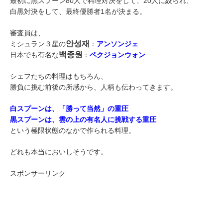
最初に黒スプーン80人で料理対決をして、20人に絞られ、
白黒対決をして、最終優勝者1名が決まる。
審査員は、
안성재
ミシュラン３星の
：
アンソンジェ
백종원
日本でも有名な
：
ペクジョンウォン
シェフたちの料理はもちろん、
勝負に挑む前後の所感から、人柄も伝わってきます。
白スプーンは、「勝って当然」の重圧
黒スプーンは、雲の上の有名人に挑戦する重圧
という極限状態のなかで作られる料理。
どれも本当においしそうです。
スポンサーリンク