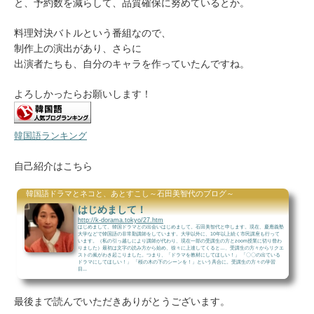
と、予約数を減らして、品質確保に努めているとか。
料理対決バトルという番組なので、
制作上の演出があり、さらに
出演者たちも、自分のキャラを作っていたんですね。
よろしかったらお願いします！
韓国語ランキング
自己紹介はこちら
韓国語ドラマとネコと、あとすこし～石田美智代のブログ～
はじめまして！
http://k-dorama.tokyo/27.htm
はじめまして。韓国ドラマとの出会いはじめまして。石田美智代と申します。現在、慶應義塾
大学などで韓国語の非常勤講師をしています。大学以外に、10年以上続く市民講座も行って
います。（私の引っ越しにより講師が代わり、現在一部の受講生の方とzoom授業に切り替わ
りました）最初は文字の読み方から始め、徐々に上達してくると…、受講生の方々からリクエ
ストの嵐がわき起こりました。つまり、「ドラマを教材にしてほしい！」 「〇〇の出ている
ドラマにしてほしい！」 「桜の木の下のシーンを！」という具合に。受講生の方々の学習
目...
最後まで読んでいただきありがとうございます。