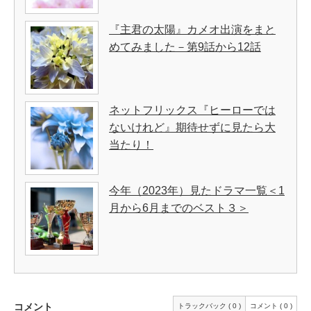
『主君の太陽』カメオ出演をまと
めてみました－第9話から12話
ネットフリックス『ヒーローでは
ないけれど』期待せずに見たら大
当たり！
今年（2023年）見たドラマ一覧＜1
月から6月までのベスト３＞
コメント
トラックバック ( 0 )
コメント ( 0 )