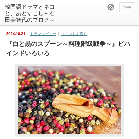
韓国語ドラマとネコ
menu
と、あとすこし～石
田美智代のブログ～
2024.10.21
ドラマレビュー
コメントを書く
『白と黒のスプーン～料理階級戦争～』ビハ
インドいろいろ