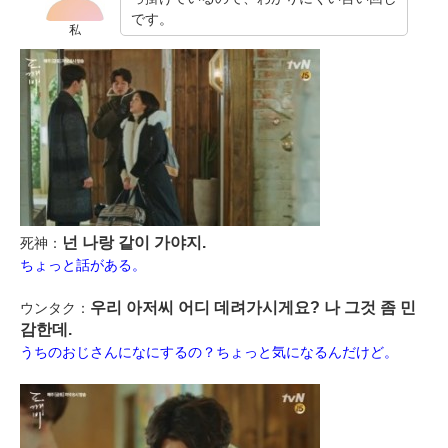
です。
私
넌 나랑 같이 가야지.
死神：
ちょっと話がある。
우리 아저씨 어디 데려가시게요? 나 그것 좀 민
ウンタク：
감한데.
うちのおじさんになにするの？ちょっと気になるんだけど。