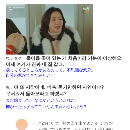
돌아올 곳이 있는 게 처음이라 기분이 이상해요.
ウンタク：
이제 여기가 진짜 내 집 같고.
戻ってくるところがあるのって、不思議な気分。
自分の家ができたみたい。
얘 또 시작이네, 너 뭐 묻기만하면 사연이냐?
鬼：
무서워서 돌아오라고 하겠냐?
また始まった、なにかというとこれだ。
怖かったら戻ってこいなんて言わないだろ？
このセリフ、前の回で出てきたセリフに引
っ掛けているので、わかりにくい言い回し