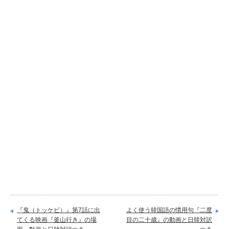
『鬼（トッケビ）』第7話に出
よく使う韓国語の慣用句『二度
てくる映画『釜山行き』の場
目の二十歳』の動画と日韓対訳