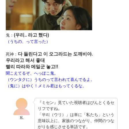
(우리.. 라고 했다)
鬼：
（うちの、って言った）
다 들린다고 이 오그라드는 도깨비야.
死神：
우리라고 해서 좋대
빨리 따라와 메밀군 놓고!!
聞こえてるぞ、へっぽこ鬼。
（ウンタクに）うちのって言われて喜んでるよ。
（鬼に）はやく！メミル君はもってくるな。
『ミセン』見ていた視聴者はぴんとくるセ
リフですね。
「우리（ウリ）」は単に「私たち」という
私
意味以上に、家族のつながり、仲間のつな
がりを感じさせる単語です。