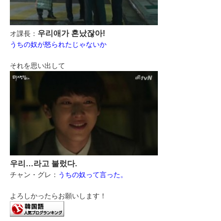
우리애가 혼났잖아!
オ課長：
うちの奴が怒られたじゃないか
それを思い出して
우리…라고 불렀다.
チャン・グレ：
うちの奴って言った。
よろしかったらお願いします！