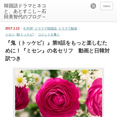
韓国語ドラマとネコ
menu
と、あとすこし～石
田美智代のブログ～
2017.1.12
K-POP･ドラマで韓国語
,
ドラマで勉強
ミセン
,
鬼(トッケビ)
コメントを書く
『鬼（トッケビ）』第9話をもっと楽しむた
めに！『ミセン』の名セリフ 動画と日韓対
訳つき