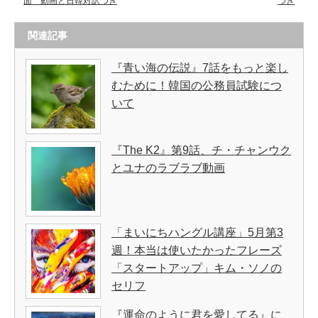
面 動画と日韓対訳つき
つき
関連記事
『青い海の伝説』7話をもっと楽し
むために！韓国の公務員試験につ
いて
『The K2』第9話、チ・チャンウク
とユナのラブラブ動画
「まいにちハングル講座」5月第3
週！本当は使いたかったフレーズ
「スタートアップ」キム・ソノの
セリフ
『運命のように君を愛してる』に