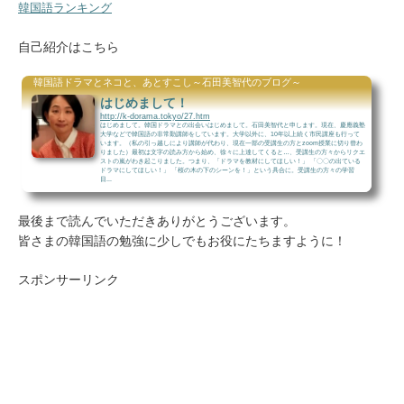
韓国語ランキング
自己紹介はこちら
韓国語ドラマとネコと、あとすこし～石田美智代のブログ～
はじめまして！
http://k-dorama.tokyo/27.htm
はじめまして。韓国ドラマとの出会いはじめまして。石田美智代と申します。現在、慶應義塾
大学などで韓国語の非常勤講師をしています。大学以外に、10年以上続く市民講座も行って
います。（私の引っ越しにより講師が代わり、現在一部の受講生の方とzoom授業に切り替わ
りました）最初は文字の読み方から始め、徐々に上達してくると…、受講生の方々からリクエ
ストの嵐がわき起こりました。つまり、「ドラマを教材にしてほしい！」 「〇〇の出ている
ドラマにしてほしい！」 「桜の木の下のシーンを！」という具合に。受講生の方々の学習
目...
最後まで読んでいただきありがとうございます。
皆さまの韓国語の勉強に少しでもお役にたちますように！
スポンサーリンク