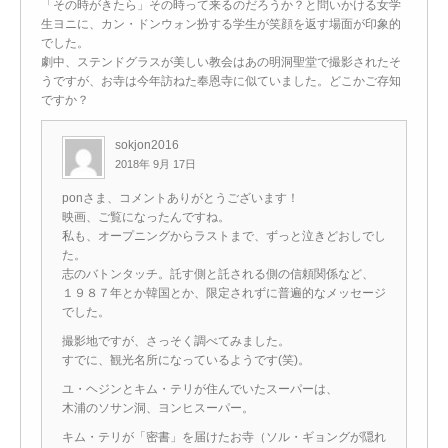
「その時がきたら」その時って来るのだろうか？と問いかける女学
生ヨニに、カン・ドンウォン扮する学生が笑顔を返す場面が印象的
でした。
劇中、ステンドグラスが美しい教会はあの明洞聖堂で撮影されたそ
うですが、お寺は今年訪ねた奉恩寺に似ていました。どこかご存知
ですか？
sokjon2016
2018年 9月 17日
ponさま、コメントありがとうございます！
映画、ご覧になったんですね。
私も、オープニングからラストまで、ずっと泣きどおしでし
た。
志のバトンタッチ。託す側と託される側の信頼関係など、
１９８７年とか韓国とか、限定されずに普遍的なメッセージ
でした。
撮影地ですが、さっそく調べてみました。
すでに、観光名所になっているようです(笑)。
ユ・ヘジンとキム・テリが住んでいたスーパーは、
木浦のソサン洞、ヨンヒスーパー。
キム・テリが「密書」を届けたお寺（ソル・ギョングが隠れ