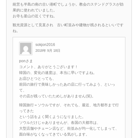
統営も半島の南の古い港町でしょうか。教会のステンドグラスが効
果的に使われていました。
お寺も釜山の近くですね。
観光資源として見直され 古い町並みや建物が残されるといいです
ね。
sokjon2016
2018年 9月 18日
ponさま
コメント、ありがとうございます！
韓国の、変化の速度は、本当に早いですよね。
お店ひとつとっても、
前回の旅行で美味しかったあの店に行ってみよう、といっ
て、
その店が残っていたためしがありません(笑)。
韓国旅行＝ソウルですが、それでも、最近、地方都市まで行
ってきた
という話をよく聞くようになりました。
ソウルだけじゃありませんが、各国の大都市は、
大型店舗やチェーン店など、街並みが均一化してしまって、
面白味がなくなってきている気がします。