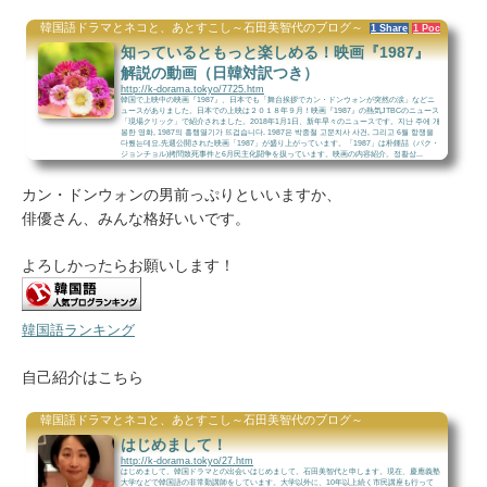
韓国語ドラマとネコと、あとすこし～石田美智代のブログ～
1 Share
1 Pocket
知っているともっと楽しめる！映画『1987』
解説の動画（日韓対訳つき）
http://k-dorama.tokyo/7725.htm
韓国で上映中の映画『1987』、日本でも「舞台挨拶でカン・ドンウォンが突然の涙」などニ
ュースがありました。日本での上映は２０１８年９月！映画『1987』の熱気JTBCのニュース
「現場クリック」で紹介されました。2018年1月1日、新年早々のニュースです。지난 주에 개
봉한 영화, 1987의 흥행열기가 뜨겁습니다. 1987은 박종철 고문치사 사건, 그리고 6월 항쟁을
다뤘는데요.先週公開された映画「1987」が盛り上がっています。「1987」は朴鍾喆（パク・
ジョンチョル)拷問致死事件と6月民主化闘争を扱っています。映画の内容紹介。정황상...
カン・ドンウォンの男前っぷりといいますか、
俳優さん、みんな格好いいです。
よろしかったらお願いします！
韓国語ランキング
自己紹介はこちら
韓国語ドラマとネコと、あとすこし～石田美智代のブログ～
はじめまして！
http://k-dorama.tokyo/27.htm
はじめまして。韓国ドラマとの出会いはじめまして。石田美智代と申します。現在、慶應義塾
大学などで韓国語の非常勤講師をしています。大学以外に、10年以上続く市民講座も行って