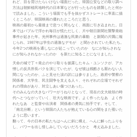
れど、目を背けたらいけない場面だった。韓国公安などの取り調べ
方法は朝鮮植民地時代の日本軍などが行ったものを踏襲したと何か
で読みました。こういう場面でも手を抜かずストレートに率直に描
くところが、韓国映画の優れたところだと思う。
映画の最初から最後まで息つく間もなく、画面に引き込まれた。日
本ではバブルで浮かれ毎日が慌ただしく、片や朝日新聞社襲撃発砲
事件が起きた年。光州事件は過激な民衆の暴動 と新聞の片隅に報
じられ、1987年は学生の過激なデモが と聞かされていた私たち。
今年2つの映画を通しなにが起こっていたのか なにが知らされな
にが知らされなかったのか を新たに知ることになりました。
天命の城で丁々発止のやり取りを披露したキム・ユンソクが、アカ
憎しの反共所長パクを演じていたが、なぜ彼は残酷さも厭わない人
間になったのか、ふと見せた涙の訳には参りました。政府や警察の
関係者、大学生、民主闘争を支える人々、それぞれの立場でそれぞ
れの理由があり、対立しあい傷つけあった。
そのみんなの大きなパワーがうねりとなって、現在の文大統領の時
代へとつながっていく、壮大な映画です。よく作ったなあ よく作
れたなあ と監督や出演者 関係者の勇気に拍手です。そして、
「南北分断」という韓国の人たちが抱えている心の闇をまた覗いた
ように思います。
翻って、今の日本の私たちはへんに斜に構え、へんに解ったふりを
し、パワーを出し惜しみしていないだろうかと 考え込みました。