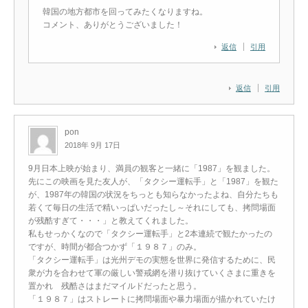
韓国の地方都市を回ってみたくなりますね。
コメント、ありがとうございました！
返信
引用
返信
引用
pon
2018年 9月 17日
9月日本上映が始まり、満員の観客と一緒に「1987」を観ました。
先にこの映画を見た友人が、「タクシー運転手」と「1987」を観た
が、1987年の韓国の状況をちっとも知らなかったよね、自分たちも
若くて毎日の生活で精いっぱいだったし～それにしても、拷問場面
が残酷すぎて・・・」と教えてくれました。
私もせっかくなので「タクシー運転手」と2本連続で観たかったの
ですが、時間が都合つかず「１９８７」のみ。
「タクシー運転手」は光州デモの実態を世界に発信するために、民
衆が力を合わせて軍の厳しい警戒網を潜り抜けていくさまに重きを
置かれ 残酷さはまだマイルドだったと思う。
「１９８７」はストレートに拷問場面や暴力場面が描かれていたけ