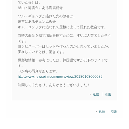
ていた寺）は、
釜山・海雲台にある海雲精寺
ソル・ギョングが逃げた先の教会は、
統営にあるチュンム教会
キム・ユンソクに追われて屋根に上って隠れた教会です。
当時の面影を残す場所を探すために、ずいぶん苦労したそう
です。
ヨンヒスーパーはセットを作ったのかと思っていましたが、
実在しているとは、驚きです。
撮影地情報、参考にしたは、韓国語ですが以下のサイトで
す。
３か所の写真があります。
http://www.newspim.com/news/view/20180103000089
訪問してくださり、ありがとうございました！
返信
引用
返信
引用