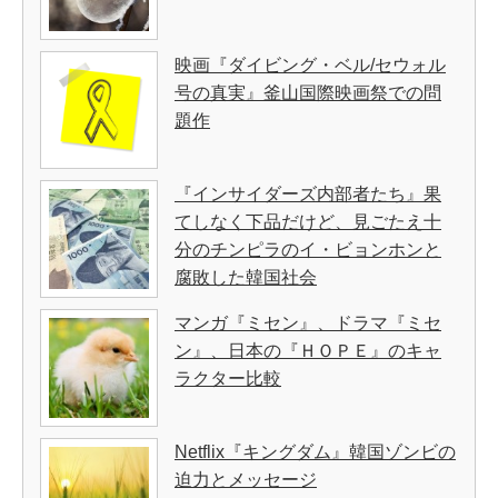
映画『ダイビング・ベル/セウォル
号の真実』釜山国際映画祭での問
題作
『インサイダーズ内部者たち』果
てしなく下品だけど、見ごたえ十
分のチンピラのイ・ビョンホンと
腐敗した韓国社会
マンガ『ミセン』、ドラマ『ミセ
ン』、日本の『ＨＯＰＥ』のキャ
ラクター比較
Netflix『キングダム』韓国ゾンビの
迫力とメッセージ