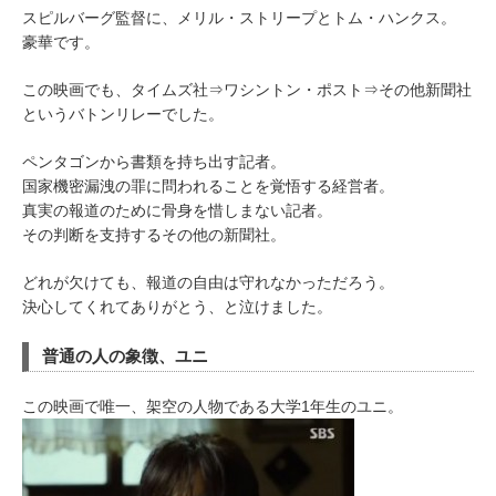
スピルバーグ監督に、メリル・ストリープとトム・ハンクス。
豪華です。
この映画でも、タイムズ社⇒ワシントン・ポスト⇒その他新聞社
というバトンリレーでした。
ペンタゴンから書類を持ち出す記者。
国家機密漏洩の罪に問われることを覚悟する経営者。
真実の報道のために骨身を惜しまない記者。
その判断を支持するその他の新聞社。
どれが欠けても、報道の自由は守れなかっただろう。
決心してくれてありがとう、と泣けました。
普通の人の象徴、ユニ
この映画で唯一、架空の人物である大学1年生のユニ。