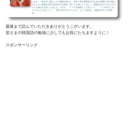
います。（私の引っ越しにより講師が代わり、現在一部の受講生の方とzoom授業に切り替わ
りました）最初は文字の読み方から始め、徐々に上達してくると…、受講生の方々からリクエ
ストの嵐がわき起こりました。つまり、「ドラマを教材にしてほしい！」 「〇〇の出ている
ドラマにしてほしい！」 「桜の木の下のシーンを！」という具合に。受講生の方々の学習
目...
最後まで読んでいただきありがとうございます。
皆さまの韓国語の勉強に少しでもお役にたちますように！
スポンサーリンク