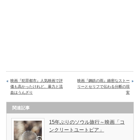
映画『犯罪都市』人気映画で評
映画『鋼鉄の雨』緻密なストー
価も高かったけれど、暴力と流
リーとセリフで伝わる分断の現
血はうんざり
実
関連記事
15年ぶりのソウル旅行～映画「コ
ンクリートユートピア」