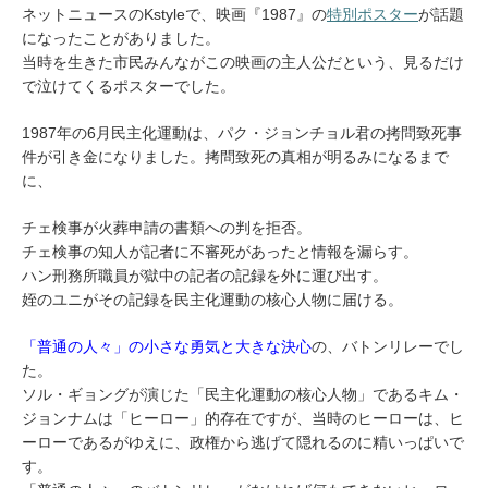
ネットニュースのKstyleで、映画『1987』の
特別ポスター
が話題
になったことがありました。
当時を生きた市民みんながこの映画の主人公だという、見るだけ
で泣けてくるポスターでした。
1987年の6月民主化運動は、パク・ジョンチョル君の拷問致死事
件が引き金になりました。拷問致死の真相が明るみになるまで
に、
チェ検事が火葬申請の書類への判を拒否。
チェ検事の知人が記者に不審死があったと情報を漏らす。
ハン刑務所職員が獄中の記者の記録を外に運び出す。
姪のユニがその記録を民主化運動の核心人物に届ける。
「普通の人々」の小さな勇気と大きな決心
の、バトンリレーでし
た。
ソル・ギョングが演じた「民主化運動の核心人物」であるキム・
ジョンナムは「ヒーロー」的存在ですが、当時のヒーローは、ヒ
ーローであるがゆえに、政権から逃げて隠れるのに精いっぱいで
す。