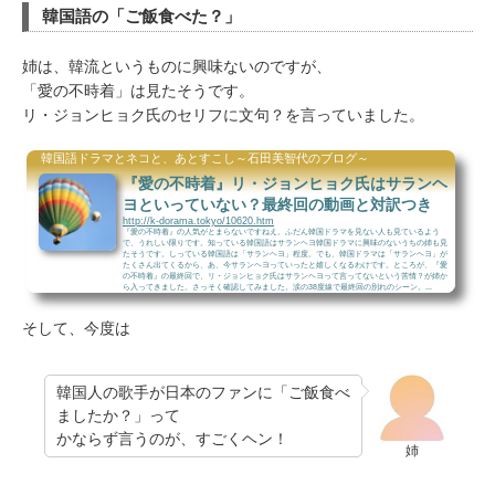
韓国語の「ご飯食べた？」
姉は、韓流というものに興味ないのですが、
「愛の不時着」は見たそうです。
リ・ジョンヒョク氏のセリフに文句？を言っていました。
韓国語ドラマとネコと、あとすこし～石田美智代のブログ～
『愛の不時着』リ・ジョンヒョク氏はサランヘ
ヨといっていない？最終回の動画と対訳つき
http://k-dorama.tokyo/10620.htm
『愛の不時着』の人気がとまらないですねえ。ふだん韓国ドラマを見ない人も見ているよう
で、うれしい限りです。知っている韓国語はサランヘヨ韓国ドラマに興味のないうちの姉も見
たそうです。しっている韓国語は「サランヘヨ」程度。でも、韓国ドラマは「サランヘヨ」が
たくさん出てくるから、あ、今サランヘヨっていったと嬉しくなるわけです。ところが、『愛
の不時着』の最終回で、リ・ジョンヒョク氏はサランヘヨって言ってないという苦情？が姉か
ら入ってきました。さっそく確認してみました。涙の38度線で最終回の別れのシーン。...
そして、今度は
韓国人の歌手が日本のファンに「ご飯食べ
ましたか？」って
かならず言うのが、すごくヘン！
姉