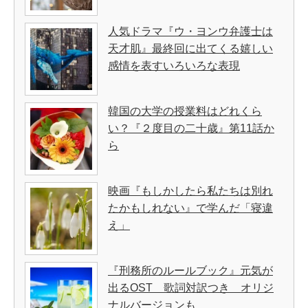
人気ドラマ『ウ・ヨンウ弁護士は
天才肌』最終回に出てくる嬉しい
感情を表すいろいろな表現
韓国の大学の授業料はどれくら
い？『２度目の二十歳』第11話か
ら
映画『もしかしたら私たちは別れ
たかもしれない』で学んだ「寝違
え」
『刑務所のルールブック』元気が
出るOST 歌詞対訳つき オリジ
ナルバージョンも