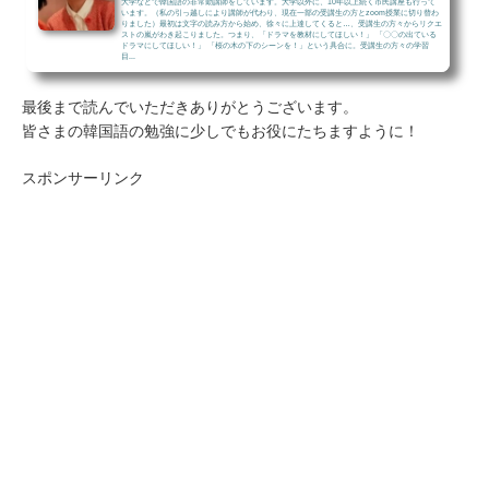
大学などで韓国語の非常勤講師をしています。大学以外に、10年以上続く市民講座も行って
います。（私の引っ越しにより講師が代わり、現在一部の受講生の方とzoom授業に切り替わ
りました）最初は文字の読み方から始め、徐々に上達してくると…、受講生の方々からリクエ
ストの嵐がわき起こりました。つまり、「ドラマを教材にしてほしい！」 「〇〇の出ている
ドラマにしてほしい！」 「桜の木の下のシーンを！」という具合に。受講生の方々の学習
目...
最後まで読んでいただきありがとうございます。
皆さまの韓国語の勉強に少しでもお役にたちますように！
スポンサーリンク