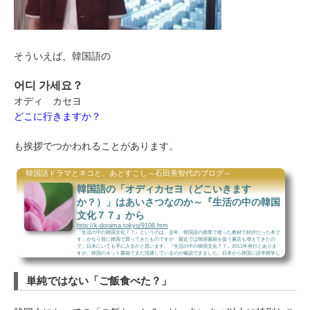
そういえば、韓国語の
어디 가세요？
オディ カセヨ
どこに行きますか？
も挨拶でつかわれることがあります。
韓国語ドラマとネコと、あとすこし～石田美智代のブログ～
韓国語の「オディカセヨ（どこいきます
か？）」はあいさつなのか～『生活の中の韓国
文化７７』から
http://k-dorama.tokyo/9108.htm
『生活の中の韓国文化７７』というのは、去年、韓国語の授業で使った教材で好評だった本で
す。かなり前に韓国で買ってきたものですが、最近では韓国書籍を扱う書店も増えてきたの
で、日本にいても手に入るかと思います。『生活の中の韓国文化７７』2011年発行とありま
すが、韓国のネット書籍でまだ流通しているのが確認できました。日本から韓国に語学留学し
ている学生と、アメリカから韓国の会社に働きに来ている社会人の目を通して、韓国文化を紹
介している内容です。こんな風に、左に4コマ漫画、右に15行くらいの文章があります。文...
単純ではない「ご飯食べた？」