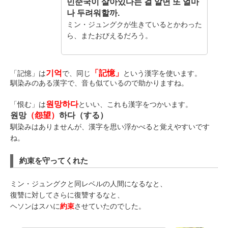
민준국이 살아있다는 걸 알면 또 얼마
나 두려워할까.
ミン・ジュングクが生きているとかわった
ら、またおびえるだろう。
기억
「記憶」
「記憶」は
で、同じ
という漢字を使います。
馴染みのある漢字で、音も似ているので助かりますね。
원망하다
「恨む」は
といい、これも漢字をつかいます。
원망
（怨望）
하다（する）
馴染みはありませんが、漢字を思い浮かべると覚えやすいです
ね。
約束を守ってくれた
ミン・ジュングクと同レベルの人間になるなと、
復讐に対してさらに復讐するなと、
ヘソンはスハに
約束
させていたのでした。