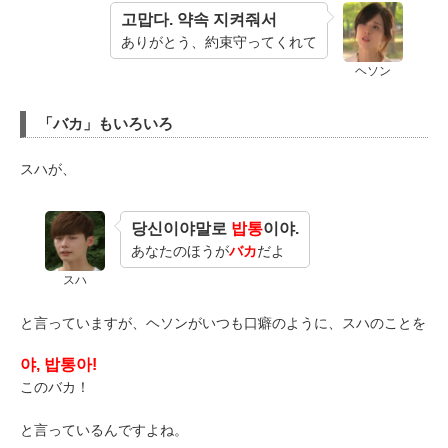
고맙다. 약속 지켜줘서
ありがとう、約束守ってくれて
ヘソン
「バカ」もいろいろ
スハが、
당신이야말로
밥통
이야.
あなたのほうが
バカ
だよ
スハ
と言っていますが、ヘソンがいつも口癖のように、スハのことを
야, 밥통아!
このバカ！
と言っているんですよね。