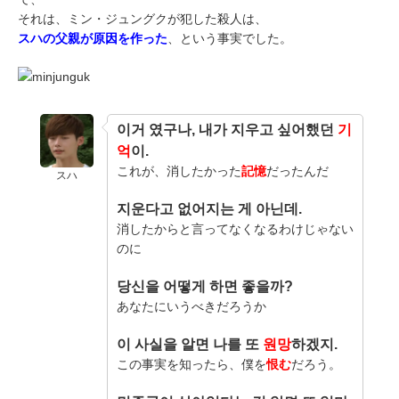
それは、ミン・ジュングクが犯した殺人は、
スハの父親が原因を作った
、という事実でした。
이거 였구나, 내가 지우고 싶어했던
기
억
이.
これが、消したかった
記憶
だったんだ
スハ
지운다고 없어지는 게 아닌데.
消したからと言ってなくなるわけじゃない
のに
당신을 어떻게 하면 좋을까?
あなたにいうべきだろうか
이 사실을 알면 나를 또
원망
하겠지.
この事実を知ったら、僕を
恨む
だろう。