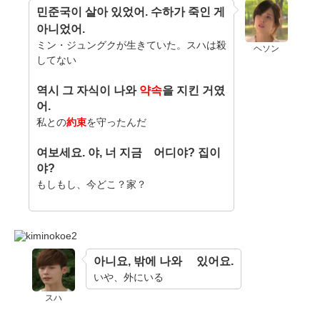
민준국이 살아 있었어. 수하가 죽인 게
아니었어.
ミン・ジュングクが生きていた。スハは殺
ヘソン
してない
역시 그 자식이 나와
약속
을 지킨 거였
어.
私との
約束
を守ったんだ
여보세요. 야, 너 지금 어디야? 집이
야?
もしもし、今どこ？家？
아니요, 밖에 나와 있어요.
いや、外にいる
スハ