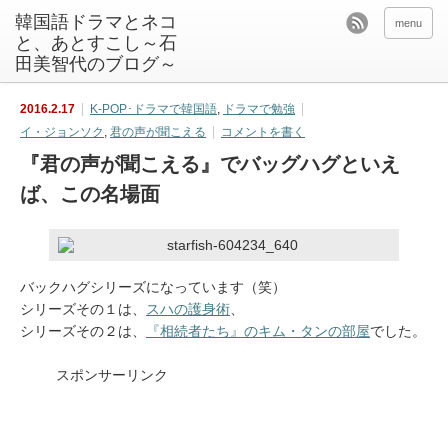
韓国語ドラマとネコ
menu
と、あとすこし～石
田美智代のブログ～
2016.2.17
K-POP･ドラマで韓国語
,
ドラマで勉強
イ・ジョンソク
,
君の声が聞こえる
コメントを書く
『君の声が聞こえる』でバッグハグといえ
ば、この名場面
バックハグシリーズになっています（笑）
シリーズその１は、
スハの護身術
、
シリーズその２は、
『相続者たち』のキム・タンの部屋
でした。
スポンサーリンク