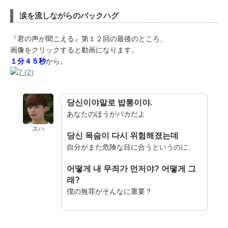
涙を流しながらのバックハグ
『君の声が聞こえる』第１２回の最後のところ、
画像をクリックすると動画になります。
１分４５秒
から。
당신이야말로 밥통이야.
あなたのほうがバカだよ
スハ
당신 목숨이 다시 위험해졌는데
自分がまた危険な目に合うというのに、
어떻게 내 무죄가 먼저야? 어떻게 그
래?
僕の無罪がそんなに重要？