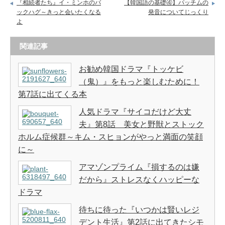
『相続者たち』イ・ミンホのバ
【韓国語の基礎④】パッチムの
ックハグ～きっと会いたくなる
発音についてじっくり
よ
関連記事
お勧め韓国ドラマ『トッケビ
（鬼）』をもっと楽しむために！
第7話に出てくる本
人気ドラマ『サイコだけど大丈
夫』第8話 美女と野獣とストック
ホルム症候群～キム・スヒョンがやっと満面の笑顔
に～
アマゾンプライム『損するのは嫌
だから』ストレスなくハッピーな
ドラマ
待ちに待った『いつかは賢いレジ
デント生活』第2話に出てきたシモ