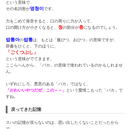
という意味で、
멍청이
その名詞形が
です。
力をこめて発音すると、口の周りに力が入って、
청
충
口の開け方が小さくなると、
の部分が
になるのでしょう。
밥통아
밥통
の
は、もとは「飯びつ、おひつ」の意味ですが、
辞書をひくと、下のほうに、
「ごくつぶし」
という意味がでてきます。
ここらへんから、「バカ」の意味で使われているのかもしれませ
ん。
いずれにしろ、悪意のある「バカ」ではなく、
「かわいいやつだぜ、この～～」
という愛情こもった「バカ」で
すね。
戻ってきた記憶
スハの記憶が戻らないのは、思い出したくないことだったから
で、