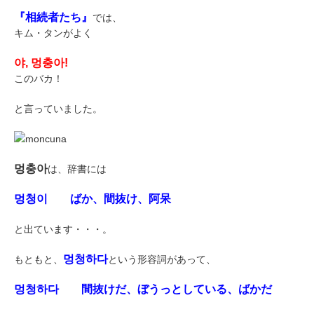
『相続者たち』
では、
キム・タンがよく
야, 멍충아!
このバカ！
と言っていました。
멍충아
は、辞書には
멍청이 ばか、間抜け、阿呆
と出ています・・・。
멍청하다
もともと、
という形容詞があって、
멍청하다 間抜けだ、ぼうっとしている、ばかだ