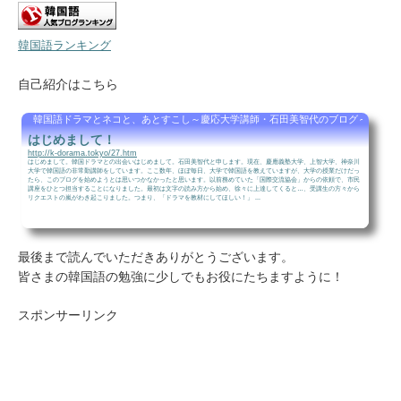
韓国語ランキング
自己紹介はこちら
韓国語ドラマとネコと、あとすこし～慶応大学講師・石田美智代のブログ～
はじめまして！
http://k-dorama.tokyo/27.htm
はじめまして。韓国ドラマとの出会いはじめまして。石田美智代と申します。現在、慶應義塾大学、上智大学、神奈川
大学で韓国語の非常勤講師をしています。ここ数年、ほぼ毎日、大学で韓国語を教えていますが、大学の授業だけだっ
たら、このブログを始めようとは思いつかなかったと思います。以前務めていた「国際交流協会」からの依頼で、市民
講座をひとつ担当することになりました。最初は文字の読み方から始め、徐々に上達してくると…、受講生の方々から
リクエストの嵐がわき起こりました。つまり、「ドラマを教材にしてほしい！」 ...
最後まで読んでいただきありがとうございます。
皆さまの韓国語の勉強に少しでもお役にたちますように！
スポンサーリンク