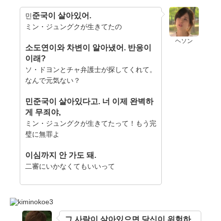
준국이 살아있어.
민
ミン・ジュングクが生きてたの
ヘソン
소도연이와 차변이 알아냈어. 반응이
이래?
ソ・ドヨンとチャ弁護士が探してくれて。
なんで元気ない？
민준국이 살아있다고. 너 이제 완벽하
게 무죄야,
ミン・ジュングクが生きてたって！もう完
璧に無罪よ
이심까지 안 가도 돼.
二審にいかなくてもいいって
그 사람이 살아있으면 당신이 위험하