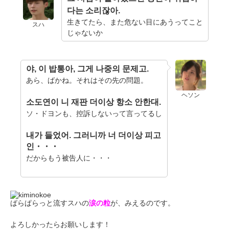
다는 소리잖아.
生きてたら、また危ない目にあうってこと
スハ
じゃないか
야, 이 밥통아, 그게 나중의 문제고.
あら、ばかね。それはその先の問題。
ヘソン
소도연이 니 재판 더이상 항소 안한대.
ソ・ドヨンも、控訴しないって言ってるし
내가 들었어. 그러니까 너 더이상 피고
인・・・
だからもう被告人に・・・
ぱらぱらっと流すスハの
涙の粒
が、みえるのです。
よろしかったらお願いします！