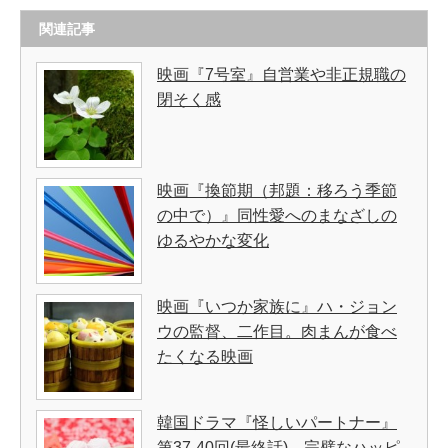
関連記事
映画『7号室』自営業や非正規職の
閉そく感
映画『換節期（邦題：移ろう季節
の中で）』同性愛へのまなざしの
ゆるやかな変化
映画『いつか家族に』ハ・ジョン
ウの監督、二作目。肉まんが食べ
たくなる映画
韓国ドラマ『怪しいパートナー』
第37-40回(最終話) 完璧なハッピ