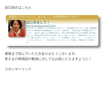
自己紹介はこちら
韓国語ドラマとネコと、あとすこし～石田美智代のブログ～
はじめまして！
http://k-dorama.tokyo/27.htm
はじめまして。韓国ドラマとの出会いはじめまして。石田美智代と申します。現在、慶應義塾
大学などで韓国語の非常勤講師をしています。大学以外に、10年以上続く市民講座も行って
います。（私の引っ越しにより講師が代わり、現在一部の受講生の方とzoom授業に切り替わ
りました）最初は文字の読み方から始め、徐々に上達してくると…、受講生の方々からリクエ
ストの嵐がわき起こりました。つまり、「ドラマを教材にしてほしい！」 「〇〇の出ている
ドラマにしてほしい！」 「桜の木の下のシーンを！」という具合に。受講生の方々の学習
目...
最後まで読んでいただきありがとうございます。
皆さまの韓国語の勉強に少しでもお役にたちますように！
スポンサーリンク