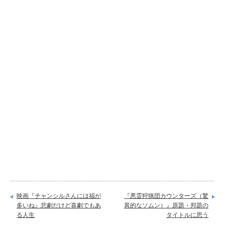
映画『チャンシルさんには福が
『悪霊狩猟団カウンターズ（驚
多いね』悲劇だけど喜劇でもあ
異的なソムン）』原題・邦題の
る人生
タイトルに思う