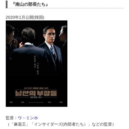
『南山の部長たち』
2020年1月公開(韓国)
監督：
ウ・ミンホ
（「麻薬王」「インサイダーズ(内部者たち）」などの監督）