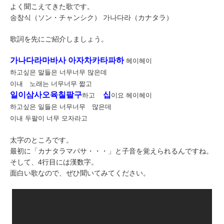
よく聞こえてきた歌です。
송창식（ソン・チャンシク） 가나다라（カナタラ）
歌詞を先にご紹介しましょう。
가나다라마바사 아자차카타파하
헤이헤이
하고싶은 말들은 너무너무 많은데
이내 노래는 너무너무 짧고
일이삼사오육칠팔구
십
하고
이요 헤이헤이
하고싶은 일들은 너무너무 많은데
이내 두팔이 너무 모자라고
太字のところです。
最初に「カナタラマパサ・・・」と子音を覚えられるんですね。
そして、4行目には漢数字。
面白い歌なので、ぜひ聞いてみてください。