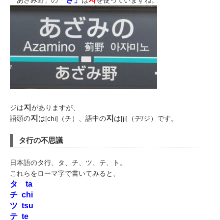
「あざみ野」の
は
を使っていますね。
지
ジは
がありますが、
지
지
語頭の
は[chi]（チ）、語中の
は[ji]（ヂ/ジ）です。
タ行の不思議
日本語のタ行、タ、チ、ツ、テ、ト。
これらをローマ字で書いてみると、
タ ta
チ chi
ツ tsu
テ te