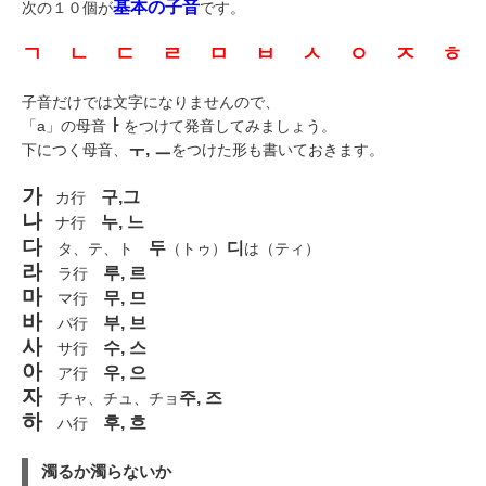
基本の子音
次の１０個が
です。
ㄱ ㄴ ㄷ ㄹ ㅁ ㅂ ㅅ ㅇ ㅈ ㅎ
子音だけでは文字になりませんので、
ㅏ
「a」の母音
をつけて発音してみましょう。
ㅜ, ㅡ
下につく母音、
をつけた形も書いておきます。
가
구,그
カ行
나
누, 느
ナ行
다
두
디
タ、テ、ト
（トゥ）
は（ティ）
라
루, 르
ラ行
마
무, 므
マ行
바
부, 브
パ行
사
수, 스
サ行
아
우, 으
ア行
자
주, 즈
チャ、チュ、チョ
하
후, 흐
ハ行
濁るか濁らないか