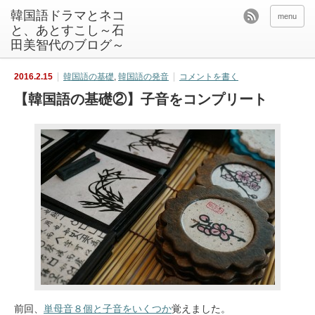
韓国語ドラマとネコ
menu
と、あとすこし～石
田美智代のブログ～
2016.2.15
韓国語の基礎
,
韓国語の発音
コメントを書く
【韓国語の基礎②】子音をコンプリート
前回、
単母音８個と子音をいくつか
覚えました。