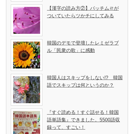
【漢字の読み方②】パッチムㄹが
ついていたらツかチにしてみる
韓国のデモで登壇したレミゼラブ
ル「民衆の歌」に感動
韓国人はスキップをしない!? 韓国
語でスキップは何というのか？
『すぐ読める！すぐ話せる！韓国
語単語集』できました。5500語収
録って、すごい！