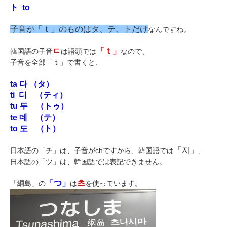
ト to
子音が「ｔ」のものはタ、テ、トだけ
なんですね。
ㄷ
「ｔ」
韓国語の子音
は語頭では
なので、
子音を全部「ｔ」で書くと、
ta 다 （タ）
ti 디 （ティ）
tu 두 （トゥ）
te 데 （テ）
to 도 （ト）
「지」
日本語の「チ」は、子音がchですから、韓国語では
、
日本語の「ツ」は、韓国語では表記できません。
「つ」
츠
「綱島」の
は
を使っています。