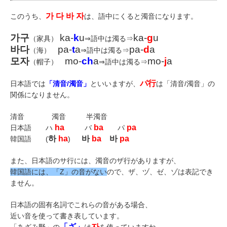
가 다 바 자
このうち、
は、語中にくると濁音になります。
가구
ka-
k
u
ka-
g
u
（家具）
⇒語中は濁る⇒
바다
pa-
t
a
pa-
d
a
（海）
⇒語中は濁る⇒
모자
mo-
ch
a
mo-
j
a
（帽子）
⇒語中は濁る⇒
パ行
日本語では
「清音/濁音」
といいますが、
は「清音/濁音」の
関係になりません。
清音 濁音 半濁音
ha
ba
pa
日本語 ハ
バ
パ
하
ha
바
ba
바
pa
韓国語 (
)
また、日本語のサ行には、濁音のザ行がありますが、
韓国語には、「Z」の音がない
ので、ザ、ヅ、ゼ、ゾは表記でき
ません。
日本語の固有名詞でこれらの音がある場合、
近い音を使って書き表しています。
「ざ」
자