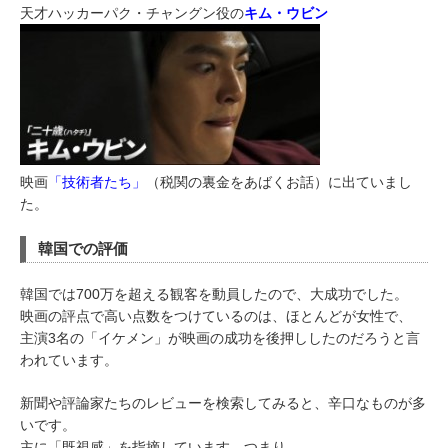
天才ハッカーパク・チャングン役の
キム・ウビン
映画
「技術者たち」
（税関の裏金をあばくお話）に出ていまし
た。
韓国での評価
韓国では700万を超える観客を動員したので、大成功でした。
映画の評点で高い点数をつけているのは、ほとんどが女性で、
主演3名の「イケメン」が映画の成功を後押ししたのだろうと言
われています。
新聞や評論家たちのレビューを検索してみると、辛口なものが多
いです。
主に「既視感」を指摘しています。つまり、