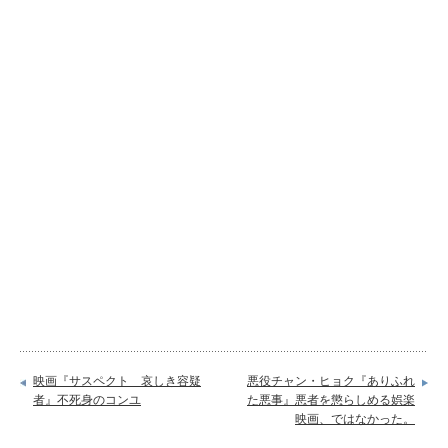
映画『サスペクト 哀しき容疑
悪役チャン・ヒョク『ありふれ
者』不死身のコンユ
た悪事』悪者を懲らしめる娯楽
映画、ではなかった。