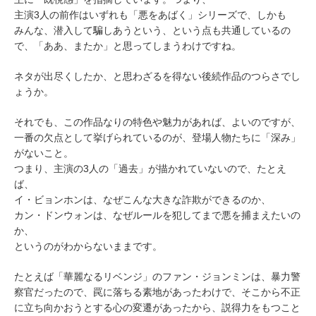
主演3人の前作はいずれも「悪をあばく」シリーズで、しかも
みんな、潜入して騙しあうという、という点も共通しているの
で、「ああ、またか」と思ってしまうわけですね。
ネタが出尽くしたか、と思わざるを得ない後続作品のつらさでし
ょうか。
それでも、この作品なりの特色や魅力があれば、よいのですが、
一番の欠点として挙げられているのが、登場人物たちに「深み」
がないこと。
つまり、主演の3人の「過去」が描かれていないので、たとえ
ば、
イ・ビョンホンは、なぜこんな大きな詐欺ができるのか、
カン・ドンウォンは、なぜルールを犯してまで悪を捕まえたいの
か、
というのがわからないままです。
たとえば「華麗なるリベンジ」のファン・ジョンミンは、暴力警
察官だったので、罠に落ちる素地があったわけで、そこから不正
に立ち向かおうとする心の変遷があったから、説得力をもつこと