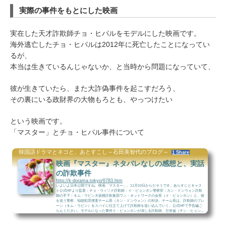
実際の事件をもとにした映画
実在した天才詐欺師チョ・ヒパルをモデルにした映画です。
海外逃亡したチョ・ヒパルは2012年に死亡したことになってい
るが、
本当は生きているんじゃないか、と当時から問題になっていて、
彼が生きていたら、また大詐偽事件を起こすだろう、
その裏にいる政財界の大物もろとも、やっつけたい
という映画です。
「マスター」とチョ・ヒパル事件について
韓国語ドラマとネコと、あとすこし～石田美智代のブログ～
1 Share
映画『マスター』ネタバレなしの感想と、実話
の詐欺事件
http://k-dorama.tokyo/6783.htm
いよいよ日本公開ですね、映画「マスター」。11月10日からだそうです。あらすじとキャス
ト公式HPより監督：チョ・ウィソク詐欺師：イ・ビョンホン警察官：カン・ドンウォン詐欺
師の手下：キム・ウビン大規模詐欺集団ワン・ネットワークの会長（イ・ビョンホン）と、彼
を追う警察、知能犯罪捜査チーム長（カン・ドンウォン）の対決。チーム長は、詐欺師のブレ
ーン（キム・ウビン）をスパイに仕立て上げて詐欺師を追い込んでいく。公式HPで予告編ご
らんください。モデルになった事件イ・ビョンホンが演じる詐欺師、진현필（チン・ヒョン...