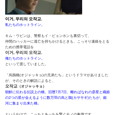
이거, 우리의 오작교.
私たちのホットライン。
キム・ウビンは、警察もイ・ビョンホンも裏切って、
仲間のハッカーに逃亡を持ちかけるときも、こっそり連絡をとる
ための携帯電話を
이거, 우리의 오작교.
俺たちのホットライン。
といって渡していました。
「烏鵲橋(オジャッキョ)の兄弟たち」というドラマがありました
が、そのときの解説によると、
오작교
（オジャッキョ）
朝鮮に伝わる伝説上の橋。旧暦7月7日、離ればなれの彦星と織姫
の2つの星が会えるように数万羽の烏と鵲(カササギ)たちが、銀
河に集まり出来た橋。
というわけで、こっちとあっちを繋ぐモノの象徴です。