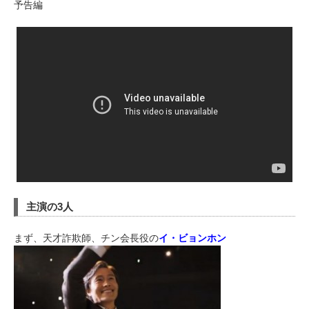
予告編
主演の3人
まず、天才詐欺師、チン会長役の
イ・ビョンホン