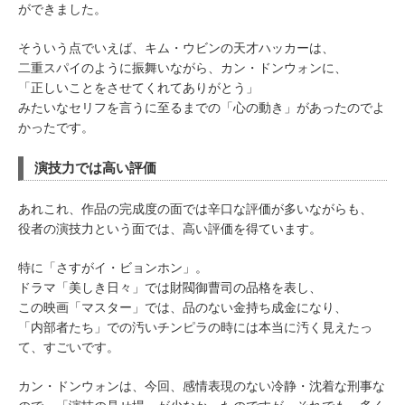
ができました。
そういう点でいえば、キム・ウビンの天才ハッカーは、
二重スパイのように振舞いながら、カン・ドンウォンに、
「正しいことをさせてくれてありがとう」
みたいなセリフを言うに至るまでの「心の動き」があったのでよ
かったです。
演技力では高い評価
あれこれ、作品の完成度の面では辛口な評価が多いながらも、
役者の演技力という面では、高い評価を得ています。
特に「さすがイ・ビョンホン」。
ドラマ「美しき日々」では財閥御曹司の品格を表し、
この映画「マスター」では、品のない金持ち成金になり、
「内部者たち」での汚いチンピラの時には本当に汚く見えたっ
て、すごいです。
カン・ドンウォンは、今回、感情表現のない冷静・沈着な刑事な