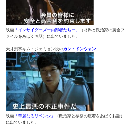
映画
「インサイダーズー内部者たちー」
（財界と政治家の裏金フ
ァイルをあばくお話）に出ていました。
天才刑事キム・ジェミョン役の
カン・ドンウォン
映画
「華麗なるリベンジ」
（政治家と検察の癒着をあばくお話）
に出ていました。