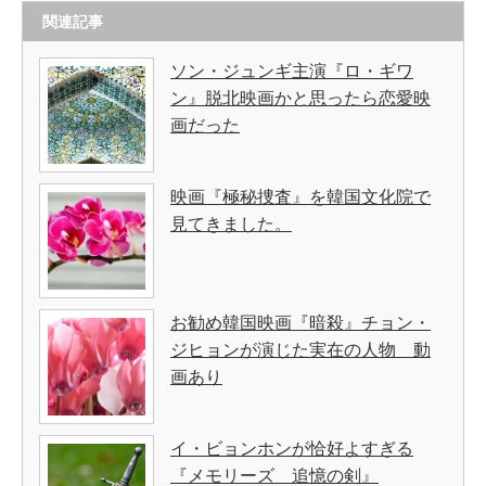
関連記事
ソン・ジュンギ主演『ロ・ギワ
ン』脱北映画かと思ったら恋愛映
画だった
映画『極秘捜査』を韓国文化院で
見てきました。
お勧め韓国映画『暗殺』チョン・
ジヒョンが演じた実在の人物 動
画あり
イ・ビョンホンが恰好よすぎる
『メモリーズ 追憶の剣』