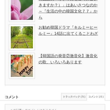
きますか？）」はあいさつなのか
～『生活の中の韓国文化７７』か
ら
お勧め韓国ドラマ『キルミーヒー
ルミー』14話に出てくることわざ
【韓国語の発音②激音化】激音化
の歌、いろいろあります
コメント
トラックバック ( 5 )
コメント ( 0 )