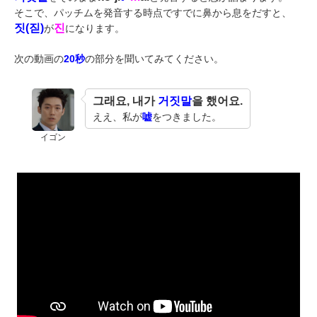
そこで、パッチムを発音する時点ですでに鼻から息をだすと、
짓(짇)
진
が
になります。
次の動画の
20秒
の部分を聞いてみてください。
그래요, 내가
거짓말
을 했어요.
ええ、私が
嘘
をつきました。
イゴン