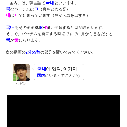
국내
「国内」は、韓国語で
といいます。
국
ㄱ
のパッチムは
（息をとめる音）
내
ㄴ
は
で始まっています（鼻から息を出す音）
국내
ku
k
–
n
e
をそのまま
と発音すると息が詰まります。
そこで、パッチムを発音する時点ですでに鼻から息をだすと、
국
궁
が
になります。
次の動画の
2分55秒
の部分を聞いてみてください。
국내
에 있다, 이거지
国内
にいるってことだな
ウビン