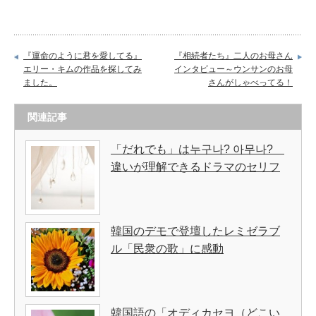
『運命のように君を愛してる』
『相続者たち』二人のお母さん
エリー・キムの作品を探してみ
インタビュー～ウンサンのお母
ました。
さんがしゃべってる！
関連記事
「だれでも」は누구나? 아무나?
違いが理解できるドラマのセリフ
韓国のデモで登壇したレミゼラブ
ル「民衆の歌」に感動
韓国語の「オディカセヨ（どこい