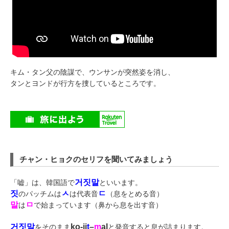
キム・タン父の陰謀で、ウンサンが突然姿を消し、
タンとヨンドが行方を捜しているところです。
チャン・ヒョクのセリフを聞いてみましょう
거짓말
「嘘」は、韓国語で
といいます。
짓
ㅅ
ㄷ
のパッチムは
は代表音
（息をとめる音）
말
ㅁ
は
で始まっています（鼻から息を出す音）
거짓말
ko-ji
t
–
m
al
をそのまま
と発音すると息が詰まります。